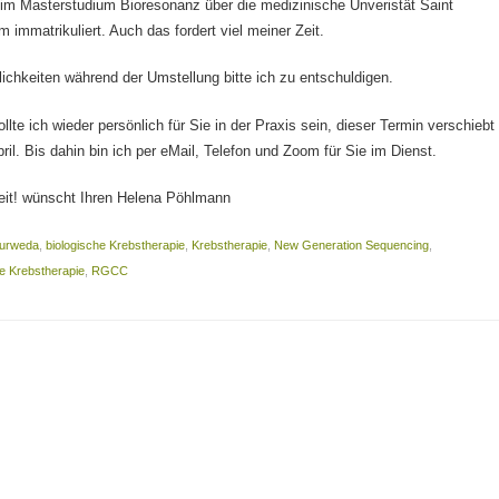
h im Masterstudium Bioresonanz über die medizinische Unveristät Saint
 immatrikuliert. Auch das fordert viel meiner Zeit.
chkeiten während der Umstellung bitte ich zu entschuldigen.
lte ich wieder persönlich für Sie in der Praxis sein, dieser Termin verschiebt
ril. Bis dahin bin ich per eMail, Telefon und Zoom für Sie im Dienst.
it! wünscht Ihren Helena Pöhlmann
urweda
,
biologische Krebstherapie
,
Krebstherapie
,
New Generation Sequencing
,
te Krebstherapie
,
RGCC