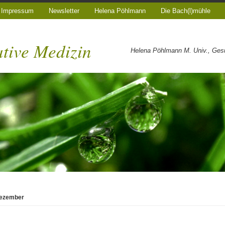
Impressum
Newsletter
Helena Pöhlmann
Die Bach(l)mühle
ative Medizin
Helena Pöhlmann M. Univ., Gesun
ezember