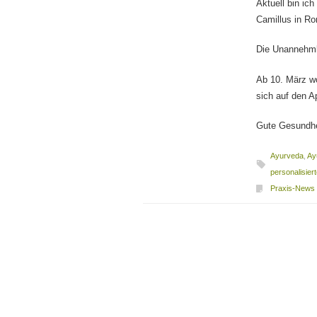
Aktuell bin ic
Camillus in Rom
Die Unannehmli
Ab 10. März wol
sich auf den Ap
Gute Gesundhe
Ayurveda
,
Ay
personalisier
Praxis-News
Beitragsnavigation