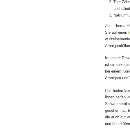
Tote Zähn
und ständ
Natriumfl
Zum Thema Fluo
Sie auf einen
F
wurzelbehande
Amalgamfüllung
In unsere Prax
ist ein dirkete
bei einem Kong
Amalgam und W
Hier
finden Sie
Ihnen helfen w
Schwermetallbe
gesehen hat, t
die auch gut v
und überprüfen