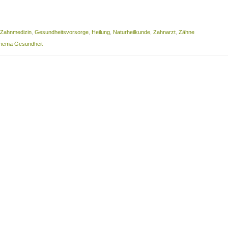
e Zahnmedizin
,
Gesundheitsvorsorge
,
Heilung
,
Naturheilkunde
,
Zahnarzt
,
Zähne
Thema Gesundheit