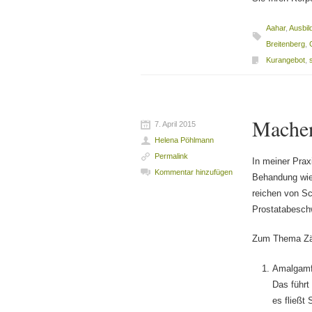
Aahar
,
Ausbil
Breitenberg
,
Kurangebot
,
Machen
7. April 2015
Helena Pöhlmann
Permalink
In meiner Prax
Kommentar hinzufügen
Behandung wie
reichen von Sc
Prostatabeschw
Zum Thema Zäh
Amalgamfü
Das führt
es fließt