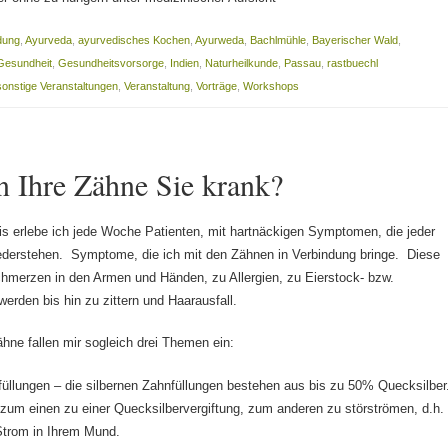
dung
,
Ayurveda
,
ayurvedisches Kochen
,
Ayurweda
,
Bachlmühle
,
Bayerischer Wald
,
Gesundheit
,
Gesundheitsvorsorge
,
Indien
,
Naturheilkunde
,
Passau
,
rastbuechl
sonstige Veranstaltungen
,
Veranstaltung
,
Vorträge
,
Workshops
 Ihre Zähne Sie krank?
is erlebe ich jede Woche Patienten, mit hartnäckigen Symptomen, die jeder
derstehen. Symptome, die ich mit den Zähnen in Verbindung bringe. Diese
hmerzen in den Armen und Händen, zu Allergien, zu Eierstock- bzw.
erden bis hin zu zittern und Haarausfall.
ne fallen mir sogleich drei Themen ein:
llungen – die silbernen Zahnfüllungen bestehen aus bis zu 50% Quecksilber
 zum einen zu einer Quecksilbervergiftung, zum anderen zu störströmen, d.h.
 Strom in Ihrem Mund.