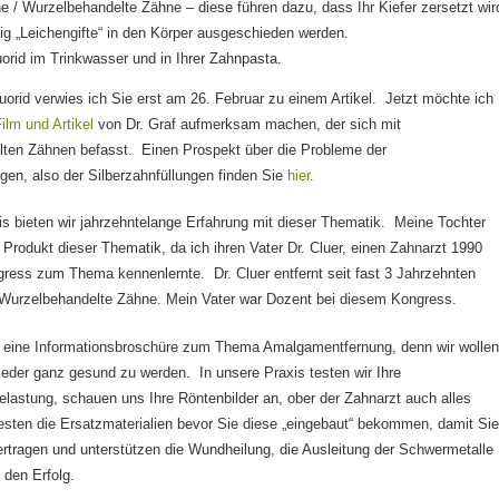
e / Wurzelbehandelte Zähne – diese führen dazu, dass Ihr Kiefer zersetzt wir
ig „Leichengifte“ in den Körper ausgeschieden werden.
uorid im Trinkwasser und in Ihrer Zahnpasta.
rid verwies ich Sie erst am 26. Februar zu einem Artikel. Jetzt möchte ich
ilm und Artikel
von Dr. Graf aufmerksam machen, der sich mit
lten Zähnen befasst. Einen Prospekt über die Probleme der
en, also der Silberzahnfüllungen finden Sie
hier
.
is bieten wir jahrzehntelange Erfahrung mit dieser Thematik. Meine Tochter
s Produkt dieser Thematik, da ich ihren Vater Dr. Cluer, einen Zahnarzt 1990
ress zum Thema kennenlernte. Dr. Cluer entfernt seit fast 3 Jahrzehnten
urzelbehandelte Zähne. Mein Vater war Dozent bei diesem Kongress.
 eine Informationsbroschüre zum Thema Amalgamentfernung, denn wir wolle
ieder ganz gesund zu werden. In unsere Praxis testen wir Ihre
lastung, schauen uns Ihre Röntenbilder an, ober der Zahnarzt auch alles
esten die Ersatzmaterialien bevor Sie diese „eingebaut“ bekommen, damit Si
ertragen und unterstützen die Wundheilung, die Ausleitung der Schwermetalle
 den Erfolg.