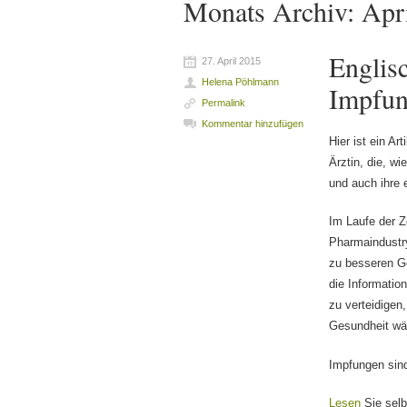
Monats Archiv:
Apr
Englis
27. April 2015
Helena Pöhlmann
Impfun
Permalink
Kommentar hinzufügen
Hier ist ein Ar
Ärztin, die, w
und auch ihre 
Im Laufe der Z
Pharmaindustr
zu besseren Ge
die Informatio
zu verteidigen
Gesundheit wär
Impfungen sind
Lesen
Sie sel