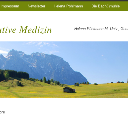
Impressum
Newsletter
Helena Pöhlmann
Die Bach(l)mühle
ative Medizin
Helena Pöhlmann M. Univ., Gesun
ril