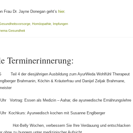
on Frau Dr. Jayne Donegan geht’s
hier
.
Gesundheitsvorsorge
,
Homöopathie
,
Impfungen
Thema Gesundheit
le Terminerinnerung:
15 Teil 4 der diesjährigen Ausbildung zum AyurWeda Wohlfühl Therapeut
glberger Brahmanin, Köchin & Kräuterfrau und Danijel Zeljak Brahmane,
meister
 Uhr Vortrag: Essen als Medizin – Aahar, die ayurwedische Ernährungslehre
8 Uhr Kochkurs: Ayurwedisch kochen mit Susanne Englberger
Hot-Belly Wochen, verbessern Sie Ihre Verdauung und entschlacken
er ohne zu hungern unter medizinischer Aufsicht