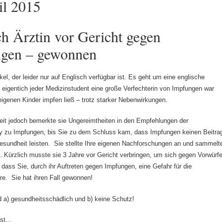
il 2015
ch Ärztin vor Gericht gegen
gen – gewonnen
tikel, der leider nur auf Englisch verfügbar ist. Es geht um eine englische
ie eigentich jeder Medizinstudent eine große Verfechterin von Impfungen war
eigenen Kinder impfen ließ – trotz starker Nebenwirkungen.
eit jedoch bemerkte sie Ungereimtheiten in den Empfehlungen der
y zu Impfungen, bis Sie zu dem Schluss kam, dass Impfungen keinen Beitra
sundheit leisten. Sie stellte Ihre eigenen Nachforschungen an und sammelt
n. Kürzlich musste sie 3 Jahre vor Gericht verbringen, um sich gegen Vorwürf
, dass Sie, durch ihr Auftreten gegen Impfungen, eine Gefahr für die
e. Sie hat ihren Fall gewonnen!
 a) gesundheitsschädlich und b) keine Schutz!
bst…