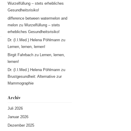
Wurzelfüllung – stets erhebliches
Gesundheitsrisiko!
difference between watermelon and
melon
zu
Wurzelfüllung – stets
erhebliches Gesundheitsrisiko!
Dr. (I.I.Med.) Helena Pöhlmann
zu
Lernen, lernen, lernen!
Birgit Fahrbach
zu
Lernen, lernen,
lernen!
Dr. (I.I.Med.) Helena Pöhlmann
zu
Brustgesundheit: Alternative zur
Mammographie
Archiv
Juli 2026
Januar 2026
Dezember 2025