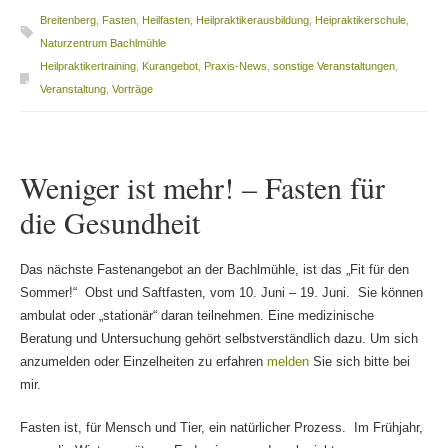
Breitenberg
,
Fasten
,
Heilfasten
,
Heilpraktikerausbildung
,
Heipraktikerschule
,
Naturzentrum Bachlmühle
Heilpraktikertraining
,
Kurangebot
,
Praxis-News
,
sonstige Veranstaltungen
,
Veranstaltung
,
Vorträge
Weniger ist mehr! – Fasten für
die Gesundheit
Das nächste Fastenangebot an der Bachlmühle, ist das „Fit für den
Sommer!“ Obst und Saftfasten, vom 10. Juni – 19. Juni. Sie können
ambulat oder „stationär“ daran teilnehmen. Eine medizinische
Beratung und Untersuchung gehört selbstverständlich dazu. Um sich
anzumelden oder Einzelheiten zu erfahren
melden
Sie sich bitte bei
mir.
Fasten ist, für Mensch und Tier, ein natürlicher Prozess. Im Frühjahr,