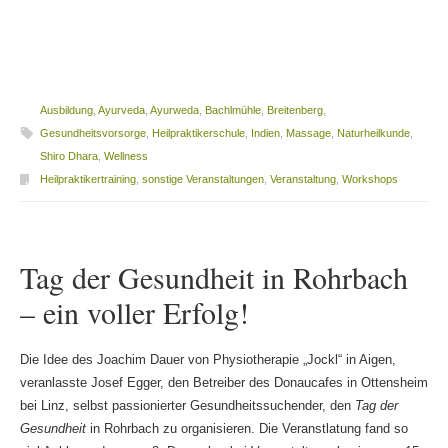
Ausbildung
,
Ayurveda
,
Ayurweda
,
Bachlmühle
,
Breitenberg
,
Gesundheitsvorsorge
,
Heilpraktikerschule
,
Indien
,
Massage
,
Naturheilkunde
,
Shiro Dhara
,
Wellness
Heilpraktikertraining
,
sonstige Veranstaltungen
,
Veranstaltung
,
Workshops
Tag der Gesundheit in Rohrbach
– ein voller Erfolg!
Die Idee des Joachim Dauer von Physiotherapie „Jockl“ in Aigen,
veranlasste Josef Egger, den Betreiber des Donaucafes in Ottensheim
bei Linz, selbst passionierter Gesundheitssuchender, den
Tag der
Gesundheit
in Rohrbach zu organisieren. Die Veranstlatung fand so