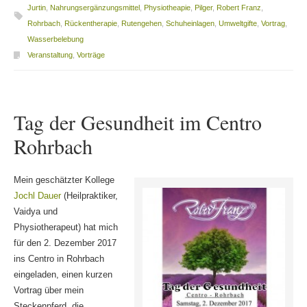
Jurtin
,
Nahrungsergänzungsmittel
,
Physiotheapie
,
Pilger
,
Robert Franz
,
Rohrbach
,
Rückentherapie
,
Rutengehen
,
Schuheinlagen
,
Umweltgifte
,
Vortrag
,
Wasserbelebung
Veranstaltung
,
Vorträge
Tag der Gesundheit im Centro
Rohrbach
Mein geschätzter Kollege
Jochl Dauer
(Heilpraktiker,
Vaidya und
Physiotherapeut) hat mich
für den 2. Dezember 2017
ins Centro in Rohrbach
eingeladen, einen kurzen
Vortrag über mein
Steckenpferd, die