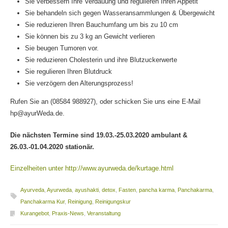
Sie verbessern Ihre Verdauung und regulieren Ihren Appetit
Sie behandeln sich gegen Wasseransammlungen & Übergewicht
Sie reduzieren Ihren Bauchumfang um bis zu 10 cm
Sie können bis zu 3 kg an Gewicht verlieren
Sie beugen Tumoren vor.
Sie reduzieren Cholesterin und ihre Blutzuckerwerte
Sie regulieren Ihren Blutdruck
Sie verzögern den Alterungsprozess!
Rufen Sie an (08584 988927), oder schicken Sie uns eine E-Mail
hp@ayurWeda.de.
Die nächsten Termine sind 19.03.-25.03.2020 ambulant &
26.03.-01.04.2020 stationär.
Einzelheiten unter http://www.ayurweda.de/kurtage.html
Ayurveda
,
Ayurweda
,
ayushakti
,
detox
,
Fasten
,
pancha karma
,
Panchakarma
,
Panchakarma Kur
,
Reinigung
,
Reinigungskur
Kurangebot
,
Praxis-News
,
Veranstaltung