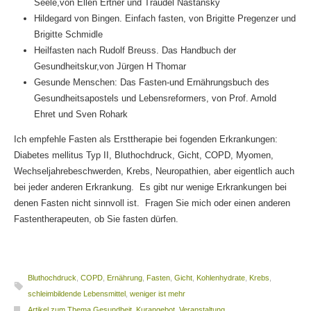
Seele,von Ellen Ertner und Traudel Nastansky
Hildegard von Bingen. Einfach fasten, von Brigitte Pregenzer und
Brigitte Schmidle
Heilfasten nach Rudolf Breuss. Das Handbuch der
Gesundheitskur,von Jürgen H Thomar
Gesunde Menschen: Das Fasten-und Ernährungsbuch des
Gesundheitsapostels und Lebensreformers, von Prof. Arnold
Ehret und Sven Rohark
Ich empfehle Fasten als Ersttherapie bei fogenden Erkrankungen:
Diabetes mellitus Typ II, Bluthochdruck, Gicht, COPD, Myomen,
Wechseljahrebeschwerden, Krebs, Neuropathien, aber eigentlich auch
bei jeder anderen Erkrankung. Es gibt nur wenige Erkrankungen bei
denen Fasten nicht sinnvoll ist. Fragen Sie mich oder einen anderen
Fastentherapeuten, ob Sie fasten dürfen.
Bluthochdruck
,
COPD
,
Ernährung
,
Fasten
,
Gicht
,
Kohlenhydrate
,
Krebs
,
schleimbildende Lebensmittel
,
weniger ist mehr
Artikel zum Thema Gesundheit
,
Kurangebot
,
Veranstaltung