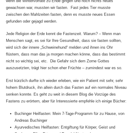
wenn die Wintervorräte zu Ende gingen und noch nichts neues
gewachsen war, mussten wir fasten. Fast jedes Tier musste
zwischen den Mahlzeiten fasten, denn es musste neues Essen
gefunden oder gejagd werden.
Jede Religion der Erde kennt die Fastenzeit. Warum? – Wenn man
Menschen sagt, es sei für Ihre Gesundheit, dass sie fasten sollten,
wird sich der innere „Schweinehund“ melden und ihnen ins Ohr
flüstern, dass man das ja morgen machen könne, dass das bestimmt
nicht so wichtig sei, etc. Die Gefahr sich dem Zorne Gottes
auszusetzten, trägt hier schon eher Früchte – zumindest war es so.
Erst kürzlich durfte ich wieder erleben, wie ein Patient mit sehr, sehr
hohem Blutdruck, ihn allein durch das Fasten auf ein normales Niveau
senken konnte. Es geht zu weit in diesem Blog die Vorzüge des
Fastens zu erörtern, aber für Interessierte empfehle ich einige Bücher:
Buchinger Heilfasten: Mein 7-Tage-Programm für zu Hause, von
Andreas Buchinger
Ayurvedisches Heilfasten: Entgiftung für Körper, Geist und