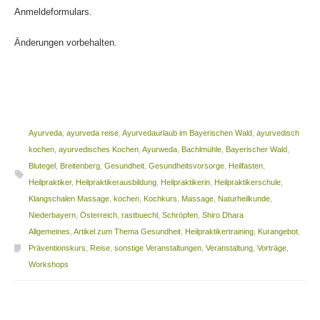
Anmeldeformulars.
Änderungen vorbehalten.
Ayurveda
,
ayurveda reise
,
Ayurvedaurlaub im Bayerischen Wald
,
ayurvedisch
kochen
,
ayurvedisches Kochen
,
Ayurweda
,
Bachlmühle
,
Bayerischer Wald
,
Blutegel
,
Breitenberg
,
Gesundheit
,
Gesundheitsvorsorge
,
Heilfasten
,
Heilpraktiker
,
Heilpraktikerausbildung
,
Heilpraktikerin
,
Heilpraktikerschule
,
Klangschalen Massage
,
kochen
,
Kochkurs
,
Massage
,
Naturheilkunde
,
Niederbayern
,
Österreich
,
rastbuechl
,
Schröpfen
,
Shiro Dhara
Allgemeines
,
Artikel zum Thema Gesundheit
,
Heilpraktikertraining
,
Kurangebot
,
Präventionskurs
,
Reise
,
sonstige Veranstaltungen
,
Veranstaltung
,
Vorträge
,
Workshops