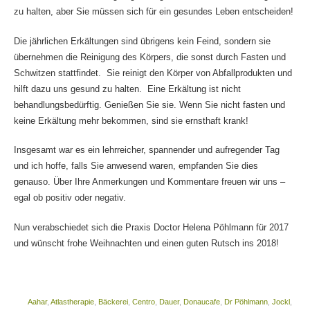
zu halten, aber Sie müssen sich für ein gesundes Leben entscheiden!
Die jährlichen Erkältungen sind übrigens kein Feind, sondern sie
übernehmen die Reinigung des Körpers, die sonst durch Fasten und
Schwitzen stattfindet. Sie reinigt den Körper von Abfallprodukten und
hilft dazu uns gesund zu halten. Eine Erkältung ist nicht
behandlungsbedürftig. Genießen Sie sie. Wenn Sie nicht fasten und
keine Erkältung mehr bekommen, sind sie ernsthaft krank!
Insgesamt war es ein lehrreicher, spannender und aufregender Tag
und ich hoffe, falls Sie anwesend waren, empfanden Sie dies
genauso. Über Ihre Anmerkungen und Kommentare freuen wir uns –
egal ob positiv oder negativ.
Nun verabschiedet sich die Praxis Doctor Helena Pöhlmann für 2017
und wünscht frohe Weihnachten und einen guten Rutsch ins 2018!
Aahar
,
Atlastherapie
,
Bäckerei
,
Centro
,
Dauer
,
Donaucafe
,
Dr Pöhlmann
,
Jockl
,