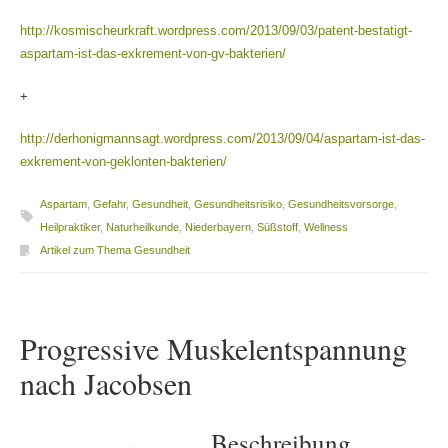
http://kosmischeurkraft.wordpress.com/2013/09/03/patent-bestatigt-
aspartam-ist-das-exkrement-von-gv-bakterien/
+
http://derhonigmannsagt.wordpress.com/2013/09/04/aspartam-ist-das-
exkrement-von-geklonten-bakterien/
Aspartam
,
Gefahr
,
Gesundheit
,
Gesundheitsrisiko
,
Gesundheitsvorsorge
,
Heilpraktiker
,
Naturheilkunde
,
Niederbayern
,
Süßstoff
,
Wellness
Artikel zum Thema Gesundheit
Progressive Muskelentspannung
nach Jacobsen
Beschreibung