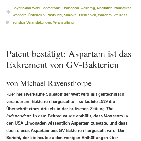
Bayerischer Wald
,
Böhmerwald
,
Dreisessel
,
Goldsteig
,
Meditation
,
meditatives
Wandern
,
Österreich
,
Rastbüchl
,
Sumova
,
Tschechien
,
Wandern
,
Wellness
sonstige Veranstaltungen
,
Veranstaltung
Patent bestätigt: Aspartam ist das
Exkrement von GV-Bakterien
von Michael Ravensthorpe
»Der meistverkaufte Süßstoff der Welt wird mit gentechnisch
veränderten Bakterien hergestellt« – so lautete 1999 die
Überschrift eines Artikels in der britischen Zeitung
The
Independent.
In dem Beitrag wurde enthüllt, dass
Monsanto
in
den USA Limonaden wissentlich Aspartam zusetzte, und dass
eben dieses Aspartam aus GV-Bakterien hergestellt wird. Der
Bericht, der bis heute zu den wenigen Enthüllungen über