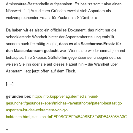
Aminosäure-Bestandteile aufgespalten. Es besitzt somit also einen
Nährwert. […] Aus diesen Gründen erweist sich Aspartam als
vielversprechender Ersatz für Zucker als Süßmittel.«
Da haben wir es also: ein offizielles Dokument, das nicht nur die
schockierende Wahrheit hinter der Aspartamherstellung enthüllt,
sondern auch freimütig zugibt,
dass es als Saccharose-Ersatz für
den Massenkonsum gedacht war
. Wenn also wieder einmal jemand
behauptet, Ihre Skepsis Süßstoffen gegenüber sei unbegründet, so
weisen Sie ihn oder sie auf dieses Patent hin – die Wahrheit über
Aspartam liegt jetzt offen auf dem Tisch.
[….]
gefunden bei
:
http://info.kopp-verlag.de/medizin-und-
gesundheit/gesundes-leben/michael-ravensthorpe/patent-bestaetigt-
aspartam-ist-das-exkrement-von-gv-
bakterien.html;jsessionid=FEF0BCCEF94B49BBF8F45DE48308AA3C
+