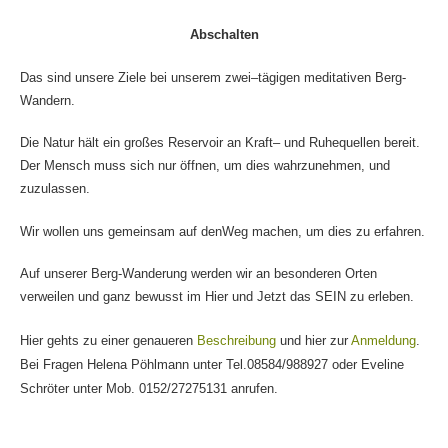
Abschalten
Das
sind
unsere
Ziele
bei
unserem
zwei
–
tägigen
meditativen
Berg-
Wan
dern
.
Die
Natur
hält
ein
großes
Reservoir
an
Kraft
–
und
Ruhequellen
bereit
.
Der
Mensch
muss
sich
nur
öffnen
,
um
dies
wahrzunehmen
,
und
zu
zulassen
.
Wir
wollen
uns
gemeinsam
auf
den
Weg
machen
,
um
dies
zu
erfahren
.
Auf
unserer
Berg-
Wanderung
werden
wir
an
besonderen
O
rten
verweilen
und
ganz
bewusst
im
Hier
und
Jetzt
das
SEIN
zu
erleben
.
Hier gehts zu einer genaueren
Beschreibung
und hier zur
Anmeldung
.
Bei Fragen Helena Pöhlmann unter Tel.08584/988927 oder Eveline
Schröter unter Mob. 0152/27275131 anrufen.