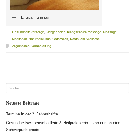
Entspannung pur
Gesundheitsvorsorge
,
Klangschalen
,
Klangschalen Massage
,
Massage
,
Meditation
,
Naturheilkunde
,
Österreich
,
Rastbüchl
,
Wellness
Allgemeines
,
Veranstaltung
Beitragsnavigation
Suche
Neueste Beiträge
Termine in der 2. Jahreshälfte
Gesundheitswissenschaftlerin & Heilpraktikerin – von nun an eine
Schwerpunktpraxis