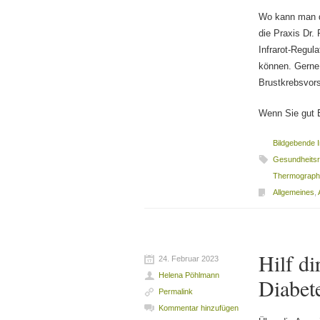
Wo kann man d
die Praxis Dr.
Infrarot-Regul
können. Gerne 
Brustkrebsvor
Wenn Sie gut 
Bildgebende 
Gesundheitsr
Thermograph
Allgemeines
,
Hilf di
24. Februar 2023
Helena Pöhlmann
Diabete
Permalink
Kommentar hinzufügen