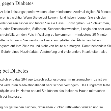
 gegen Diabetes
zt kein Leistungssportler werden, aber mindestens zweimal täglich 20 Minute
eren ist wichtig. Wenn Sie selbst keinen Hund haben, borgen Sie sich den
oder dessen Kinder und führen Sie sie Gassi. Sonst gehen Sie Schwimmen,
h- oder Tennisspielen, Skifahren, Schneeschuhwandern, Langlaufen oder was
och einfällt, um den Puls in Wallung zu bekommen – mindestens 20 Minuten
itte nicht, wenn Sie verstopfte Herzkranzgefäße oder Ähnliches haben.
angsam auf Ihre Ziele zu und nicht von heute auf morgen. Damit behandeln Si
ie Gefahr eines Herzinfarkts, Verstopfung und viele andere Krankheiten, also
 bei Diabetes
erzlich ein, das 28-Tage Entschlackungsprogramm mitzumachen. Es ist ein
nd wird Ihren Medikationsbedarf sehr schnell verringern. Das Programm biete
rühjahr und im Herbst an und Sie können das locker zu Hause mitmachen.
h bei Interesse.
g bis gar keinen Kuchen, raffinierten Zucker, raffinierten Weizen und so