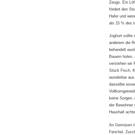
Zeugs. Ein Löf
fördert den St
Hafer und wen
als 15 % des 
Joghurt sollte
anderem die Re
behandelt wurd
Bauern holen, a
verstehen wir 
Stück Fisch, K
wunderbar aus 
dasselbe esse
Vollkorngetrei
keine Sorgen, d
der Bewohner v
Haushalt achte
An Gemüsen ist
Fenchel, Zucch