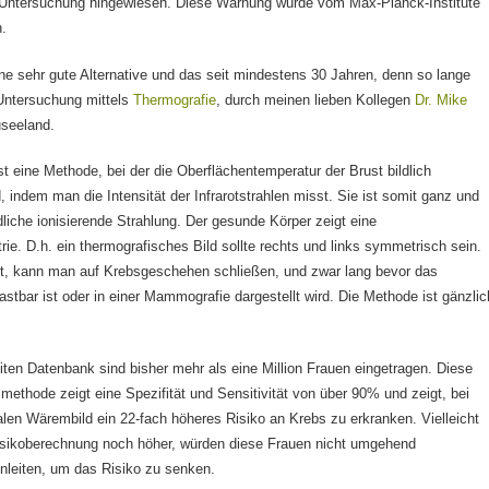
 Untersuchung hingewiesen. Diese Warnung wurde vom Max-Planck-Institute
.
ine sehr gute Alternative und das seit mindestens 30 Jahren, denn so lange
Untersuchung mittels
Thermografie
, durch meinen lieben Kollegen
Dr. Mike
seeland.
st eine Methode, bei der die Oberflächentemperatur der Brust bildlich
d, indem man die Intensität der Infrarotstrahlen misst. Sie ist somit ganz und
liche ionisierende Strahlung. Der gesunde Körper zeigt eine
. D.h. ein thermografisches Bild sollte rechts und links symmetrisch sein.
ht, kann man auf Krebsgeschehen schließen, und zwar lang bevor das
stbar ist oder in einer Mammografie dargestellt wird. Die Methode ist gänzlic
eiten Datenbank sind bisher mehr als eine Million Frauen eingetragen. Diese
ethode zeigt eine Spezifität und Sensitivität von über 90% und zeigt, bei
en Wärembild ein 22-fach höheres Risiko an Krebs zu erkranken. Vielleicht
isikoberechnung noch höher, würden diese Frauen nicht umgehend
leiten, um das Risiko zu senken.