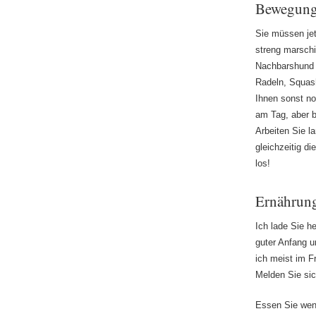
Bewegung
Sie müssen jet
streng marschi
Nachbarshund 
Radeln, Squas
Ihnen sonst n
am Tag, aber b
Arbeiten Sie l
gleichzeitig d
los!
Ernährung
Ich lade Sie h
guter Anfang u
ich meist im F
Melden Sie sic
Essen Sie weni