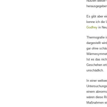
Nutzen dieser
herausgegeben
Es gibt aber e
kenne ich die 
Godfrey
in Neu
Thermografie i
dargestellt wir
gar ohne schäd
Wärmesymmetrie
Ist es das nic
Geschehen erta
unschädlich.
In einer weltw
Untersuchungsm
einem abnormal
wären diese R
Maßnahmen ein