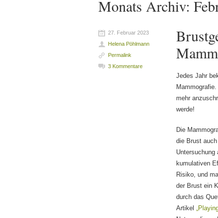
Monats Archiv:
Feb
Brustge
27. Februar 2023
Helena Pöhlmann
Mammo
Permalink
3 Kommentare
Jedes Jahr be
Mammografie. 
mehr anzuschre
werde!
Die Mammograf
die Brust auch
Untersuchung 
kumulativen Ef
Risiko, und ma
der Brust ein 
durch das Quet
Artikel
„Playin