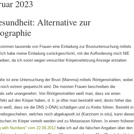
ruar 2023
sundheit: Alternative zur
graphie
kommen tausende von Frauen eine Einladung zur Brustuntersuchung mittels
Ich habe meine Einladung zurückgeschickt, mit der Aufforderung mich NIE
iben, da ich sonst wegen versuchter Körperverletzung Anzeige erstatten
ie ist eine Untersuchung der Brust (Mamma) mittels Röntgenstrahlen, wobei
 noch extrem gequetscht wird. Die meisten Frauen beschreiben die
als sehr unangenehm. Von Röntgenstrahlen weiß man, dass sie einen
fekt auf den Körper haben, d. h. je öfter man bestrahlt wird, desto höher das
n weiß, dass sie die DNS (=DNA) schädigen und zu Krebs führen. Besteht in
Krebsgeschehen, welches noch abgekapselt ist (Karzinom in situ), kann diese
schen im Körper verteilt werden und zu Metastasen führen. In einem frühere
g with Numbers“ vom 22.09.2012
habe ich auf die falschen Angaben über den