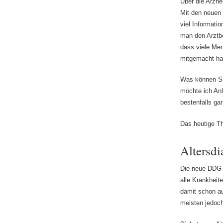
Über die Arzne
Mit den neuen 
viel Informati
man den Arztbe
dass viele Men
mitgemacht ha
Was können Si
möchte ich An
bestenfalls ga
Das heutige T
Altersdi
Die neue DDG-K
alle Krankheit
damit schon au
meisten jedoc