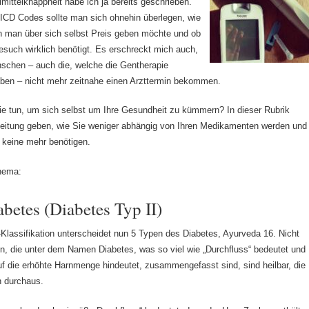
imittelknappheit habe ich ja bereits geschrieben.
ICD Codes sollte man sich ohnehin überlegen, wie
on man über sich selbst Preis geben möchte und ob
such wirklich benötigt. Es erschreckt mich auch,
schen – auch die, welche die Gentherapie
ben – nicht mehr zeitnahe einen Arzttermin bekommen.
e tun, um sich selbst um Ihre Gesundheit zu kümmern? In dieser Rubrik
leitung geben, wie Sie weniger abhängig von Ihren Medikamenten werden und
r keine mehr benötigen.
hema:
abetes (Diabetes Typ II)
lassifikation unterscheidet nun 5 Typen des Diabetes, Ayurveda 16. Nicht
en, die unter dem Namen Diabetes, was so viel wie „Durchfluss“ bedeutet und
f die erhöhte Harnmenge hindeutet, zusammengefasst sind, sind heilbar, die
h durchaus.