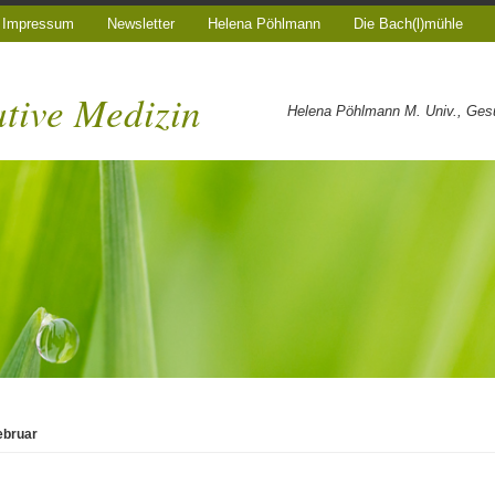
Impressum
Newsletter
Helena Pöhlmann
Die Bach(l)mühle
ative Medizin
Helena Pöhlmann M. Univ., Gesun
ebruar