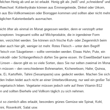
felchen Honig ab und an ist erlaubt. Honig gilt als „heiß“ und „schneidend“ un
offwechsel. Kohlenhydrate können aus Emmergetreide, Dinkel oder Urkorn,
n aus Bio-Vollkornweizen oder Bioroggen kommen und sollten aber nicht meh
täglichen Kalorienbedarfs ausmachen.
 nicht öfter als einmal im Monat gegessen werden, denn er verstopft unter
zeptoren. Insgesamt sollte auf Milchprodukte, die in irgendeiner Form
en, verzichtet werden. Sie können sich frische Kuh- oder Ziegenmilch beim
ber auch hier gilt, weniger ist mehr. Rotes Fleisch – unter dem Begriff
Fleisch von Säugetieren – sollte vermieden werden. Etwas Huhn, Pute, ein
rokodil- oder Schlangenfleisch dürfen Sie gerne essen. Ihr Eiweißbedarf kann
Linsen – davon gibt es so viele Sorten, dass Sie nur selten zweimal im Mona
n müssen – den verschiedenen Bohnenarten, Kichererbsen, Hafer, Quinoa,
de, Ei, Kartoffeln, Tahini (Sesampaste) usw. gedeckt werden. Machen Sie sich
en Indien leidet auch nicht an einer Unterbevölkerung, nur weil ein großer Tei
egetarisch leben. Vegetarier müssen jedoch sehr auf Ihren Vitamin B12
n und sollten Bierhefe und Vollkorn täglich zu sich nehmen.
 so ziemlich alles erlaubt, besonders grünes Gemüse wie Spinat, Kohl,
ini, Rosenkohl, Salat usw.