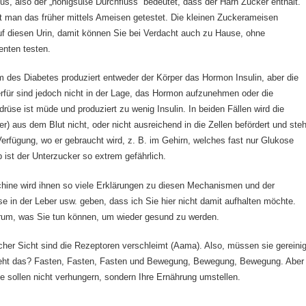
tus, also der „honigsüße Durchfluss“ bedeutet, dass der Harn Zucker enthält.
 man das früher mittels Ameisen getestet. Die kleinen Zuckerameisen
uf diesen Urin, damit können Sie bei Verdacht auch zu Hause, ohne
nten testen.
m des Diabetes produziert entweder der Körper das Hormon Insulin, aber die
rfür sind jedoch nicht in der Lage, das Hormon aufzunehmen oder die
rüse ist müde und produziert zu wenig Insulin. In beiden Fällen wird die
r) aus dem Blut nicht, oder nicht ausreichend in die Zellen befördert und steh
 Verfügung, wo er gebraucht wird, z. B. im Gehirn, welches fast nur Glukose
b ist der Unterzucker so extrem gefährlich.
hine wird ihnen so viele Erklärungen zu diesen Mechanismen und der
 in der Leber usw. geben, dass ich Sie hier nicht damit aufhalten möchte.
arum, was Sie tun können, um wieder gesund zu werden.
her Sicht sind die Rezeptoren verschleimt (Aama). Also, müssen sie gereinig
eht das? Fasten, Fasten, Fasten und Bewegung, Bewegung, Bewegung. Aber
ie sollen nicht verhungern, sondern Ihre Ernährung umstellen.