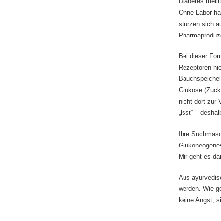
Diabetes melli
Ohne Labor hat
stürzen sich a
Pharmaproduze
Bei dieser For
Rezeptoren hie
Bauchspeicheld
Glukose (Zucke
nicht dort zur
„isst“ – deshal
Ihre Suchmasc
Glukoneogenese
Mir geht es d
Aus ayurvedisc
werden. Wie g
keine Angst, s