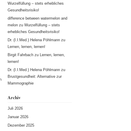
Wurzelfüllung – stets erhebliches
Gesundheitsrisiko!
difference between watermelon and
melon
zu
Wurzelfüllung – stets
erhebliches Gesundheitsrisiko!
Dr. (I.I.Med.) Helena Pöhlmann
zu
Lernen, lernen, lernen!
Birgit Fahrbach
zu
Lernen, lernen,
lernen!
Dr. (I.I.Med.) Helena Pöhlmann
zu
Brustgesundheit: Alternative zur
h
Mammographie
Archiv
Juli 2026
Januar 2026
Dezember 2025