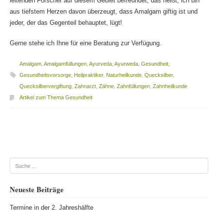
leitenden Forscher auf diesem Gebiet befreundet, das heißt, ich bin
aus tiefstem Herzen davon überzeugt, dass Amalgam giftig ist und
jeder, der das Gegenteil behauptet, lügt!
Gerne stehe ich Ihne für eine Beratung zur Verfügung.
Amalgam
,
Amalgamfüllungen
,
Ayurveda
,
Ayurweda
,
Gesundheit
,
Gesundheitsvorsorge
,
Heilpraktiker
,
Naturheilkunde
,
Quecksilber
,
Quecksilbervergiftung
,
Zahnarzt
,
Zähne
,
Zahnfüllungen
,
Zahnheilkunde
Artikel zum Thema Gesundheit
Beitragsnavigation
Suche
Neueste Beiträge
Termine in der 2. Jahreshälfte