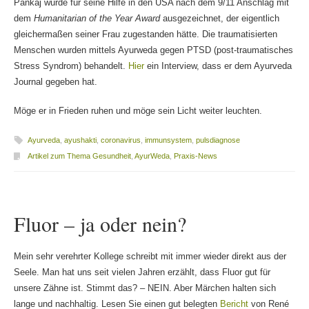
Pankaj wurde für seine Hilfe in den USA nach dem 9/11 Anschlag mit
dem
Humanitarian of the Year Award
ausgezeichnet, der eigentlich
gleichermaßen seiner Frau zugestanden hätte. Die traumatisierten
Menschen wurden mittels Ayurweda gegen PTSD (post-traumatisches
Stress Syndrom) behandelt.
Hier
ein Interview, dass er dem Ayurveda
Journal gegeben hat.
Möge er in Frieden ruhen und möge sein Licht weiter leuchten.
Ayurveda
,
ayushakti
,
coronavirus
,
immunsystem
,
pulsdiagnose
Artikel zum Thema Gesundheit
,
AyurWeda
,
Praxis-News
Fluor – ja oder nein?
Mein sehr verehrter Kollege schreibt mit immer wieder direkt aus der
Seele. Man hat uns seit vielen Jahren erzählt, dass Fluor gut für
unsere Zähne ist. Stimmt das? – NEIN. Aber Märchen halten sich
lange und nachhaltig. Lesen Sie einen gut belegten
Bericht
von René