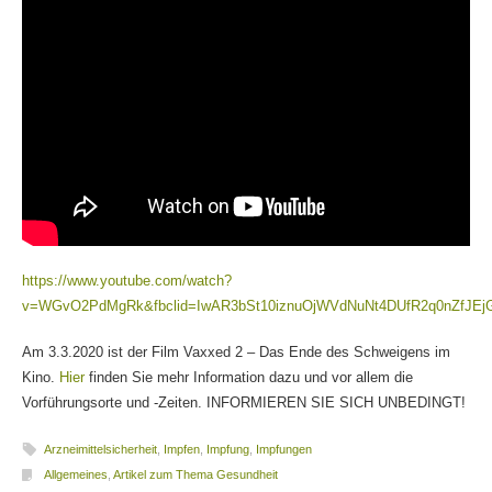
https://www.youtube.com/watch?
v=WGvO2PdMgRk&fbclid=IwAR3bSt10iznuOjWVdNuNt4DUfR2q0nZfJEj
Am 3.3.2020 ist der Film Vaxxed 2 – Das Ende des Schweigens im
Kino.
Hier
finden Sie mehr Information dazu und vor allem die
Vorführungsorte und -Zeiten. INFORMIEREN SIE SICH UNBEDINGT!
Arzneimittelsicherheit
,
Impfen
,
Impfung
,
Impfungen
Allgemeines
,
Artikel zum Thema Gesundheit