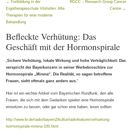
←
Fortbildung in der
RGCC – Research Group Cancer
Beitragsnavigation
Ergotherapieschule Vilshofen: Alte
Centre
→
Therapien für eine moderne
Behandlung
Befleckte Verhütung: Das
Geschäft mit der Hormonspirale
„
Sichere Verhütung, lokale Wirkung und hohe Verträglichkeit: Das
verspricht der Bayerkonzern in seiner Werbebroschüre zur
Hormonspirale „Mirena“. Die Realität, so sagen betroffene
Frauen, sieht oftmals ganz anders aus.
“
Hier ist ein wichter Artikel vom Bayerischen Rundfunk, den alle
Frauen, die sich mit dem Gedanken spielen eine Hormonspirale
einsetzen zu lassen, oder gar schon eine haben, lesen sollten.
http://www.br.de/radio/bayern2/kultur/radiofeature/verhuetung-
hormonspirale-mirena-100.html