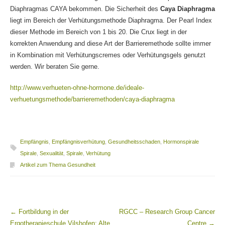
Diaphragmas CAYA bekommen. Die Sicherheit des
Caya Diaphragma
liegt im Bereich der Verhütungsmethode Diaphragma. Der Pearl Index
dieser Methode im Bereich von 1 bis 20. Die Crux liegt in der
korrekten Anwendung and diese Art der Barrieremethode sollte immer
in Kombination mit Verhütungscremes oder Verhütungsgels genutzt
werden. Wir beraten Sie gerne.
http://www.verhueten-ohne-hormone.de/ideale-
verhuetungsmethode/barrieremethoden/caya-diaphragma
Empfängnis
,
Empfängnisverhütung
,
Gesundheitsschaden
,
Hormonspirale
Spirale
,
Sexualität
,
Spirale
,
Verhütung
Artikel zum Thema Gesundheit
←
Fortbildung in der
RGCC – Research Group Cancer
Beitragsnavigation
Ergotherapieschule Vilshofen: Alte
Centre
→