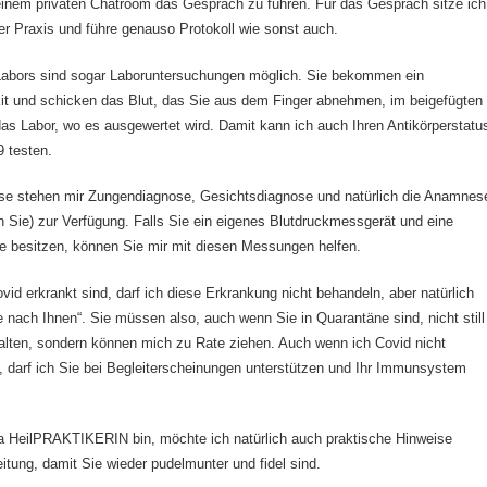
einem privaten Chatroom das Gespräch zu führen. Für das Gespräch sitze ich
iner Praxis und führe genauso Protokoll wie sonst auch.
abors sind sogar Laboruntersuchungen möglich. Sie bekommen ein
it und schicken das Blut, das Sie aus dem Finger abnehmen, im beigefügten
s Labor, wo es ausgewertet wird. Damit kann ich auch Ihren Antikörperstatu
 testen.
ose stehen mir Zungendiagnose, Gesichtsdiagnose und natürlich die Anamnes
n Sie) zur Verfügung. Falls Sie ein eigenes Blutdruckmessgerät und eine
 besitzen, können Sie mir mit diesen Messungen helfen.
ovid erkrankt sind, darf ich diese Erkrankung nicht behandeln, aber natürlich
e nach Ihnen“. Sie müssen also, auch wenn Sie in Quarantäne sind, nicht still
alten, sondern können mich zu Rate ziehen. Auch wenn ich Covid nicht
, darf ich Sie bei Begleiterscheinungen unterstützen und Ihr Immunsystem
a HeilPRAKTIKERIN bin, möchte ich natürlich auch praktische Hinweise
itung, damit Sie wieder pudelmunter und fidel sind.