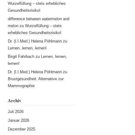
Wurzelfüllung – stets erhebliches
Gesundheitsrisiko!
difference between watermelon and
melon
zu
Wurzelfüllung – stets
erhebliches Gesundheitsrisiko!
Dr. (I.I.Med.) Helena Pöhlmann
zu
Lernen, lernen, lernen!
Birgit Fahrbach
zu
Lernen, lernen,
lernen!
Dr. (I.I.Med.) Helena Pöhlmann
zu
Brustgesundheit: Alternative zur
Mammographie
Archiv
Juli 2026
Januar 2026
Dezember 2025