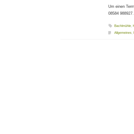
Um einen Termi
08584 988927.
Bachlmühle
,
Allgemeines
,
Beitragsnavigation