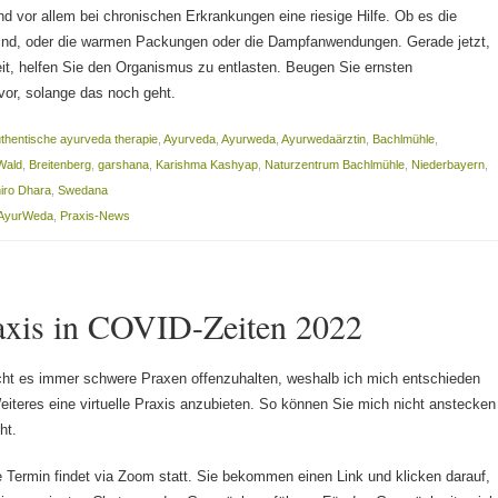
ind vor allem bei chronischen Erkrankungen eine riesige Hilfe. Ob es die
nd, oder die warmen Packungen oder die Dampfanwendungen. Gerade jetzt,
eit, helfen Sie den Organismus zu entlasten. Beugen Sie ernsten
or, solange das noch geht.
thentische ayurveda therapie
,
Ayurveda
,
Ayurweda
,
Ayurwedaärztin
,
Bachlmühle
,
Wald
,
Breitenberg
,
garshana
,
Karishma Kashyap
,
Naturzentrum Bachlmühle
,
Niederbayern
,
iro Dhara
,
Swedana
AyurWeda
,
Praxis-News
axis in COVID-Zeiten 2022
cht es immer schwere Praxen offenzuhalten, weshalb ich mich entschieden
eiteres eine virtuelle Praxis anzubieten. So können Sie mich nicht anstecken
ht.
e Termin findet via Zoom statt. Sie bekommen einen Link und klicken darauf,