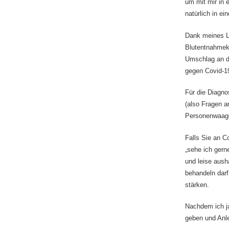
um mit mir in 
natürlich in e
Dank meines L
Blutentnahmek
Umschlag an da
gegen Covid-19
Für die Diagn
(also Fragen a
Personenwaage
Falls Sie an C
„sehe ich gern
und leise aush
behandeln darf
stärken.
Nachdem ich j
geben und Anle