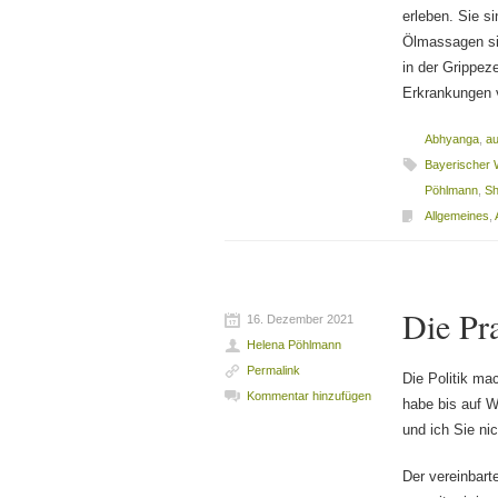
erleben. Sie s
Ölmassagen si
in der Grippez
Erkrankungen v
Abhyanga
,
au
Bayerischer 
Pöhlmann
,
Sh
Allgemeines
,
Die Pr
16. Dezember 2021
Helena Pöhlmann
Permalink
Die Politik ma
Kommentar hinzufügen
habe bis auf W
und ich Sie nic
Der vereinbart