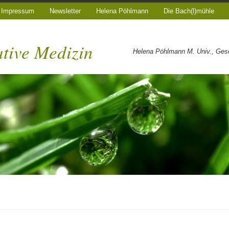
Impressum
Newsletter
Helena Pöhlmann
Die Bach(l)mühle
ative Medizin
Helena Pöhlmann M. Univ., Gesun