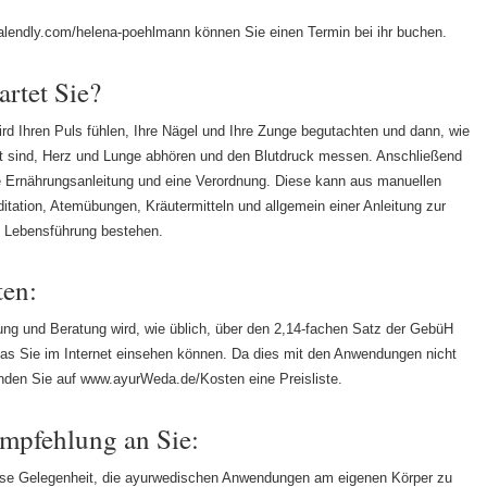
calendly.com/helena-poehlmann können Sie einen Termin bei ihr buchen.
rtet Sie?
rd Ihren Puls fühlen, Ihre Nägel und Ihre Zunge begutachten und dann, wie
t sind, Herz und Lunge abhören und den Blutdruck messen. Anschließend
Ernährungsanleitung und eine Verordnung. Diese kann aus manuellen
itation, Atemübungen, Kräutermitteln und allgemein einer Anleitung zur
 Lebensführung bestehen.
ten:
ng und Beratung wird, wie üblich, über den 2,14-fachen Satz der GebüH
as Sie im Internet einsehen können. Da dies mit den Anwendungen nicht
inden Sie auf www.ayurWeda.de/Kosten eine Preisliste.
mpfehlung an Sie:
ese Gelegenheit, die ayurwedischen Anwendungen am eigenen Körper zu