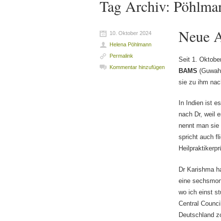
Tag Archiv:
Pöhlma
Neue A
10. Oktober 2024
Helena Pöhlmann
Permalink
Seit 1. Oktobe
Kommentar hinzufügen
BAMS
(Guwahat
sie zu ihm nac
In Indien ist 
nach Dr, weil 
nennt man sie 
spricht auch fl
Heilpraktikerpr
Dr Karishma ha
eine sechsmon
wo ich einst st
Central Counci
Deutschland zo