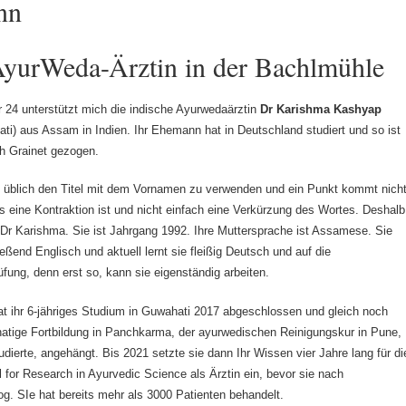
nn
yurWeda-Ärztin in der Bachlmühle
r 24 unterstützt mich die indische Ayurwedaärztin
Dr Karishma Kashyap
i) aus Assam in Indien. Ihr Ehemann hat in Deutschland studiert und so ist
h Grainet gezogen.
es üblich den Titel mit dem Vornamen zu verwenden und ein Punkt kommt nich
es eine Kontraktion ist und nicht einfach eine Verkürzung des Wortes. Deshalb
Dr Karishma. Sie ist Jahrgang 1992. Ihre Muttersprache ist Assamese. Sie
ießend Englisch und aktuell lernt sie fleißig Deutsch und auf die
üfung, denn erst so, kann sie eigenständig arbeiten.
t ihr 6-jähriges Studium in Guwahati 2017 abgeschlossen und gleich noch
atige Fortbildung in Panchkarma, der ayurwedischen Reinigungskur in Pune,
udierte, angehängt. Bis 2021 setzte sie dann Ihr Wissen vier Jahre lang für di
l for Research in Ayurvedic Science als Ärztin ein, bevor sie nach
g. SIe hat bereits mehr als 3000 Patienten behandelt.