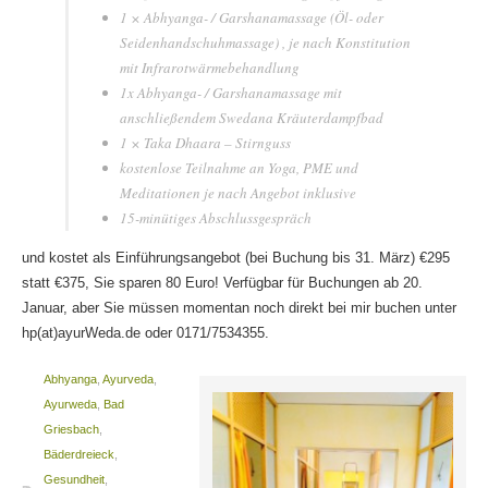
1 × Abhyanga- / Garshanamassage (Öl- oder
Seidenhandschuhmassage) , je nach Konstitution
mit Infrarotwärmebehandlung
1x Abhyanga- / Garshanamassage mit
anschließendem Swedana Kräuterdampfbad
1 × Taka Dhaara – Stirnguss
kostenlose Teilnahme an Yoga, PME und
Meditationen je nach Angebot inklusive
15-minütiges Abschlussgespräch
und kostet als Einführungsangebot (bei Buchung bis 31. März) €295
statt €375, Sie sparen 80 Euro! Verfügbar für Buchungen ab 20.
Januar, aber Sie müssen momentan noch direkt bei mir buchen unter
hp(at)ayurWeda.de oder 0171/7534355.
Abhyanga
,
Ayurveda
,
Ayurweda
,
Bad
Griesbach
,
Bäderdreieck
,
Gesundheit
,