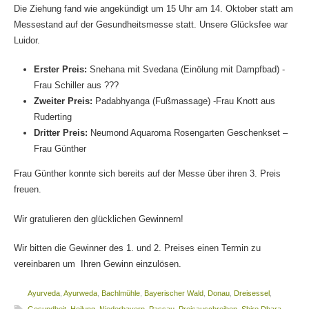
Die Ziehung fand wie angekündigt um 15 Uhr am 14. Oktober statt am
Messestand auf der Gesundheitsmesse statt. Unsere Glücksfee war
Luidor.
Erster Preis:
Snehana mit Svedana (Einölung mit Dampfbad) -
Frau Schiller aus ???
Zweiter Preis:
Padabhyanga (Fußmassage) -Frau Knott aus
Ruderting
Dritter Preis:
Neumond Aquaroma Rosengarten Geschenkset –
Frau Günther
Frau Günther konnte sich bereits auf der Messe über ihren 3. Preis
freuen.
Wir gratulieren den glücklichen Gewinnern!
Wir bitten die Gewinner des 1. und 2. Preises einen Termin zu
vereinbaren um Ihren Gewinn einzulösen.
Ayurveda
,
Ayurweda
,
Bachlmühle
,
Bayerischer Wald
,
Donau
,
Dreisessel
,
Gesundheit
,
Heilung
,
Niederbayern
,
Passau
,
Preisauschreiben
,
Shiro Dhara
,