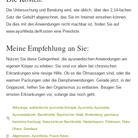
Die Untersuchung und Beratung wird, wie üblich, über den 2,14-fachen
Satz der GebüH abgerechnet, das Sie im Internet einsehen können.
Da dies mit den Anwendungen nicht machbar ist, finden Sie auf
www.ayurWeda.de/Kosten eine Preisliste.
Meine Empfehlung an Sie:
Nutzen Sie diese Gelegenheit, die ayurwedischen Anwendungen am
eigenen Körper zu erleben. Sie sind vor allem bei chronischen
Erkrankungen eine riesige Hilfe. Ob es die Ölmassagen sind, oder die
warmen Packungen oder die Dampfanwendungen. Gerade jetzt, in der
Grippezeit, helfen Sie den Organismus zu entlasten. Beugen Sie
ernsten Erkrankungen vor, solange das noch geht.
Abhyanga
,
authentische ayurveda therapie
,
Ayurveda
,
Ayurweda
,
Ayurwedaärztin
,
Bachlmühle
,
Bayerischer Wald
,
Breitenberg
,
garshana
,
Karishma Kashyap
,
Naturzentrum Bachlmühle
,
Niederbayern
,
Pöhlmann
,
Shiro
Dhara
,
Swedana
Allgemeines
,
AyurWeda
,
Praxis-News