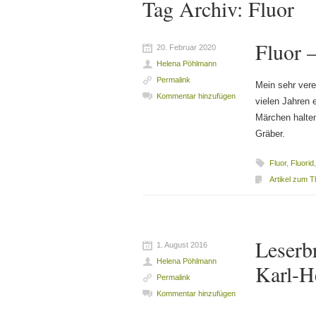
Tag Archiv:
Fluor
Fluor –
20. Februar 2020
Helena Pöhlmann
Permalink
Mein sehr vere
Kommentar hinzufügen
vielen Jahren 
Märchen halten
Gräber.
Fluor
,
Fluorid
Artikel zum 
Leserbr
1. August 2016
Helena Pöhlmann
Karl-H
Permalink
Kommentar hinzufügen