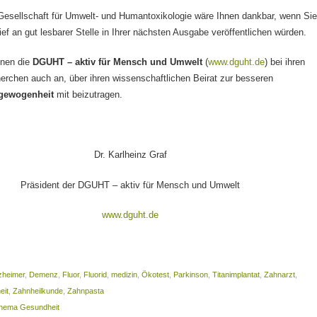
Gesellschaft für Umwelt- und Humantoxikologie wäre Ihnen dankbar, wenn Si
ief an gut lesbarer Stelle in Ihrer nächsten Ausgabe veröffentlichen würden.
hnen die
DGUHT – aktiv für Mensch und Umwelt
(
www.dguht.de
) bei ihren
erchen auch an, über ihren wissenschaftlichen Beirat zur besseren
gewogenheit
mit beizutragen.
Dr. Karlheinz Graf
Präsident der DGUHT – aktiv für Mensch und Umwelt
www.dguht.de
zheimer
,
Demenz
,
Fluor
,
Fluorid
,
medizin
,
Ökotest
,
Parkinson
,
Titanimplantat
,
Zahnarzt
,
eit
,
Zahnheilkunde
,
Zahnpasta
Thema Gesundheit