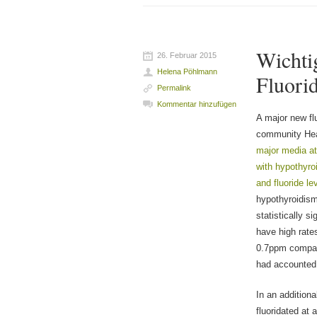
Wichti
26. Februar 2015
Helena Pöhlmann
Fluori
Permalink
Kommentar hinzufügen
A major new fl
community Heal
major media at
with hypothyro
and fluoride le
hypothyroidism 
statistically s
have high rates
0.7ppm compare
had accounted 
In an additiona
fluoridated at 