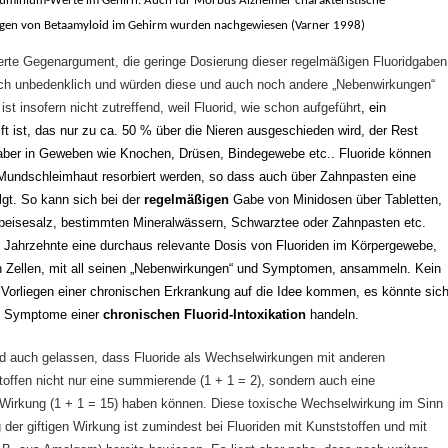
luminium-Werte im Gehirn. Auch für Morbus Alzheimer charakteristische
gen von Betaamyloid im Gehirm wurden nachgewiesen
(Varner 1998)
ierte Gegenargument, die geringe Dosierung dieser regelmäßigen Fluoridgaben
sch unbedenklich und würden diese und auch noch andere „Nebenwirkungen“
ist insofern nicht zutreffend, weil Fluorid, wie schon aufgeführt
,
ein
ft ist, das nur zu ca. 50 % über die Nieren ausgeschieden wird, der Rest
aber in Geweben wie Knochen, Drüsen, Bindegewebe etc.. Fluoride können
Mundschleimhaut resorbiert werden, so dass auch über Zahnpasten eine
gt. So kann sich bei der
regelmäßigen
Gabe von Minidosen über Tabletten,
Speisesalz, bestimmten Mineralwässern, Schwarztee oder Zahnpasten etc.
 Jahrzehnte eine durchaus relevante Dosis von Fluoriden im Körpergewebe,
n Zellen, mit all seinen „Nebenwirkungen“ und Symptomen, ansammeln. Kein
 Vorliegen einer chronischen Erkrankung auf die Idee kommen, es könnte sic
um Symptome einer
chronischen Fluorid-Intoxikation
handeln.
d auch gelassen, dass Fluoride als Wechselwirkungen mit anderen
ffen nicht nur eine summierende (1 + 1 = 2), sondern auch eine
 Wirkung (1 + 1 = 15) haben können. Diese toxische Wechselwirkung im Sinn
 der giftigen Wirkung ist zumindest bei Fluoriden mit Kunststoffen und mit