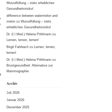
Wurzelfüllung – stets erhebliches
Gesundheitsrisiko!
difference between watermelon and
e
melon
zu
Wurzelfüllung – stets
h
erhebliches Gesundheitsrisiko!
Dr. (I.I.Med.) Helena Pöhlmann
zu
Lernen, lernen, lernen!
Birgit Fahrbach
zu
Lernen, lernen,
lernen!
Dr. (I.I.Med.) Helena Pöhlmann
zu
Brustgesundheit: Alternative zur
Mammographie
t
Archiv
Juli 2026
Januar 2026
Dezember 2025