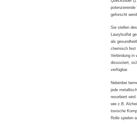
Quecksilber (z
potenzierende 
geforscht werd
Sie stellen de
Laurylsulfat g
als gesundheit
chemisch fest 
Verbindung in 
dissoziiert, si
verfügbar.
Nebenbei bemer
jede metallisc
resorbiert wir
wie z.B. Alzhe
toxische Komp
Rolle spielen 