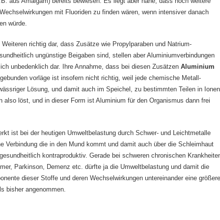
.B. aus Amalgam) bereits bewiesen. Es liegt aber nahe, dass noch weitere
Wechselwirkungen mit Fluoriden zu finden wären, wenn intensiver danach
en würde.
s Weiteren richtig dar, dass Zusätze wie Propylparaben und Natrium-
esundheitlich ungünstige Beigaben sind, stellen aber Aluminiumverbindungen
lich unbedenklich dar. Ihre Annahme, dass bei diesen Zusätzen
Aluminium
gebunden vorläge ist insofern nicht richtig, weil jede chemische Metall-
wässriger Lösung, und damit auch im Speichel, zu bestimmten Teilen in Ione
ch also löst, und in dieser Form ist Aluminium für den Organismus dann frei
kt ist bei der heutigen Umweltbelastung durch Schwer- und Leichtmetalle
he Verbindung die in den Mund kommt und damit auch über die Schleimhaut
d gesundheitlich kontraproduktiv. Gerade bei schweren chronischen Krankheite
imer, Parkinson, Demenz etc. dürfte ja die Umweltbelastung und damit die
onente dieser Stoffe und deren Wechselwirkungen untereinander eine größer
als bisher angenommen.