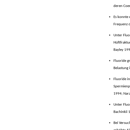
deren Coe
Es konnte 
Frequenz 
Unter Fluo
Hüftfraktu
Bayley 199
Fluoride g
Belastung
Fluoride i
Spermienp
1994; Nar
Unter Fluo
Bachinkii 
Bei Versuc