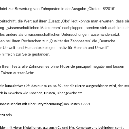
brief zur Bewertung von Zahnpasten in der Ausgabe „Ökotest 8/2016“
zeitschrift, die Wert auf ihren Zusatz „Öko“ legt könnte man erwarten, dass si
sog. „wissenschaftlichen Mainstream“ nachplappert, sondern sich auch kritisc
lles andere als unwissenschaftlichen Untersuchungen, auseinandersetzt.
en bei Ihren Recherchen zur „Qualität der Zahnpasten“ die „Deutsche
ür Umwelt- und Humantoxikologie – aktiv für Mensch und Umwelt“
) hilfreich zur Seite gestanden.
n Ihren Tests alle Zahncremes ohne
Fluoride
prinzipiell negativ und lassen
 Fakten ausser Acht:
t ein kumulatives Gift, das nur zu ca. 50 % über die Nieren ausgeschieden wird, der Res
ich in Geweben wie Knochen, Drüsen, Bindegewebe etc.
luorose scheint mit einer Enzymhemmung
(
Dan Besten 1999
)
t zu sein
ilden mit vielen Metallionen, u.a. auch Ca und Mg, Komplexe und behindern somit