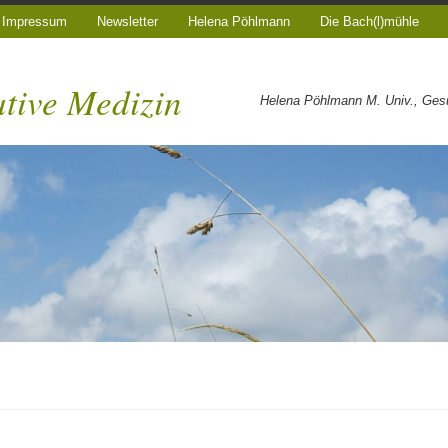
Impressum
Newsletter
Helena Pöhlmann
Die Bach(l)mühle
ative Medizin
Helena Pöhlmann M. Univ., Gesun