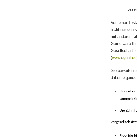
Leser
Von einer Test
nicht nur den 
mit anderen, a
Gerne wäre Ihn
Gesellschaft f
(
www.dguht.de
Sie bewerten i
dabei folgende
Fluorid is
sammelt s
Die Zahnf
vergesellschafte
Fluoride b