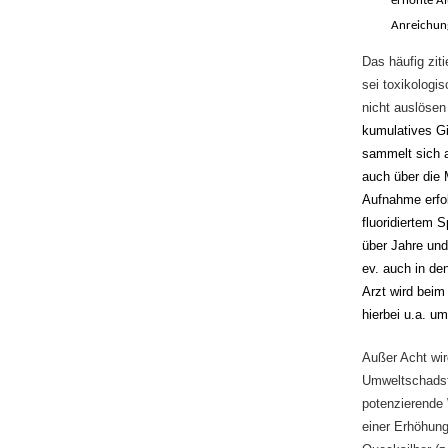
erhöhte A
Anreichun
Das häufig zit
sei toxikologi
nicht auslösen 
kumulatives Gi
sammelt sich 
auch über die 
Aufnahme erfol
fluoridiertem 
über Jahre und
ev. auch in de
Arzt wird beim
hierbei u.a. 
Außer Acht wir
Umweltschadsto
potenzierende
einer Erhöhung