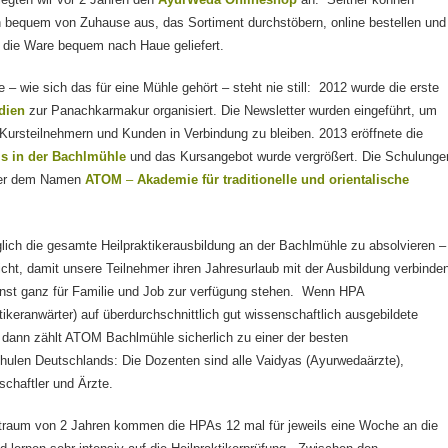
 bequem von Zuhause aus, das Sortiment durchstöbern, online bestellen und
die Ware bequem nach Haue geliefert.
 – wie sich das für eine Mühle gehört – steht nie still: 2012 wurde die erste
dien
zur Panachkarmakur organisiert. Die Newsletter wurden eingeführt, um
 Kursteilnehmern und Kunden in Verbindung zu bleiben. 2013 eröffnete die
is in der Bachlmühle
und das Kursangebot wurde vergrößert. Die Schulunge
ter dem Namen
ATOM
–
Akademie für traditionelle und orientalische
lich die gesamte Heilpraktikerausbildung an der Bachlmühle zu absolvieren –
icht, damit unsere Teilnehmer ihren Jahresurlaub mit der Ausbildung verbinde
nst ganz für Familie und Job zur verfügung stehen. Wenn HPA
ikeranwärter) auf überdurchschnittlich gut wissenschaftlich ausgebildete
 dann zählt ATOM Bachlmühle sicherlich zu einer der besten
chulen Deutschlands: Die Dozenten sind alle Vaidyas (Ayurwedaärzte),
chaftler und Ärzte.
itraum von 2 Jahren kommen die HPAs 12 mal für jeweils eine Woche an die