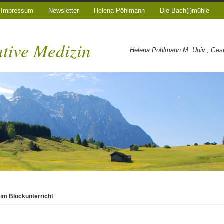
Impressum
Newsletter
Helena Pöhlmann
Die Bach(l)mühle
ative Medizin
Helena Pöhlmann M. Univ., Gesun
 im Blockunterricht