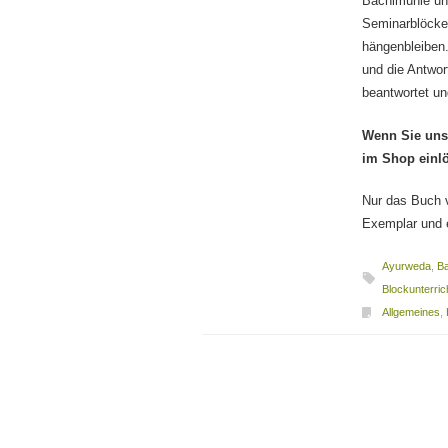
Bachlmühle und
Seminarblöcken 
hängenbleiben
und die Antwor
beantwortet un
Wenn Sie uns 
im Shop einl
Nur das Buch v
Exemplar und e
Ayurweda
,
B
Blockunterric
Allgemeines
,
Beitragsnavigation