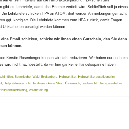
 lernen sehr intensiv auf die Heilpraktikerprüfung. Zwischen den
gibt es Lehrbriefe, damit das Erlernte vertieft wird. Schließlich soll ja etwas
. Die Lehrbriefe schicken HPA an ATOM, dort werden Anmerkungen gemacht
ten ggf. korrigiert. Die Lehrbriefe kommen zum HPA zurück, damit Fragen
d Unklarheiten beseitigt werden können.
eine Email schicken, schicke wir Ihnen einen Gutschein, den Sie dann
ösen können.
on Kerstin Rosenberger können wir nicht reduzieren. Wir haben nur noch ein
s wird nicht nachbestellt, da wir hier gar keine Handelsspanne haben.
achlmühle
,
Bayerischer Wald
,
Breitenberg
,
Heilpraktiker
,
Heilpraktikerausbildung im
ht
,
Heilpraktikerschule
,
Jubiläum
,
Online Shop
,
Österreich
,
rastbuechl
,
Therapiezubehör
Heilpraktikertraining
,
Veranstaltung