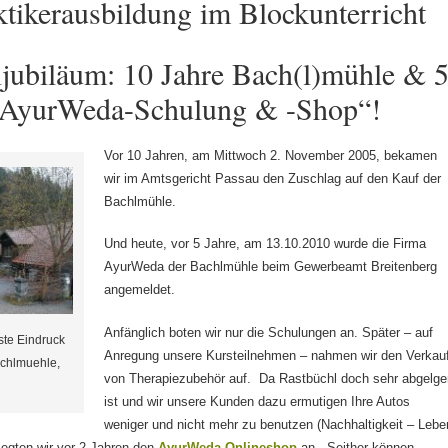
ktikerausbildung im Blockunterricht
jubiläum: 10 Jahre Bach(l)mühle & 
„AyurWeda-Schulung & -Shop“!
Vor 10 Jahren, am Mittwoch 2. November 2005, bekamen
wir im Amtsgericht Passau den Zuschlag auf den Kauf der
Bachlmühle.
Und heute, vor 5 Jahre, am 13.10.2010 wurde die Firma
AyurWeda der Bachlmühle beim Gewerbeamt Breitenberg
angemeldet.
Anfänglich boten wir nur die Schulungen an. Später – auf
ste Eindruck
Anregung unsere Kursteilnehmen – nahmen wir den Verkau
achlmuehle,
von Therapiezubehör auf. Da Rastbüchl doch sehr abgelge
ist und wir unsere Kunden dazu ermutigen Ihre Autos
weniger und nicht mehr zu benutzen (Nachhaltigkeit – Lebe
 legten wir vor 2 Jahren den
AyurWeda Onlineshop
an. Seither können