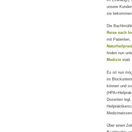
unsere Kunden
sie bekommen 
Die Bachlmühle
Reise nach In
mit Patienten,
Naturheilprax
finden nun un
Medizin
statt.
Es ist nun mög
im Blockunterr
können und so
(HPA=Heilprakt
Dozenten legt,
Heilpraktikers
Medizinwissens
Über einen Ze