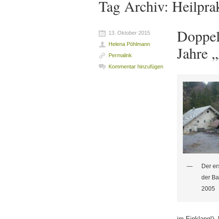
Tag Archiv:
Heilpra
Doppel
13. Oktober 2015
Helena Pöhlmann
Jahre 
Permalink
Kommentar hinzufügen
Der er
der B
2005
im Einklang!),