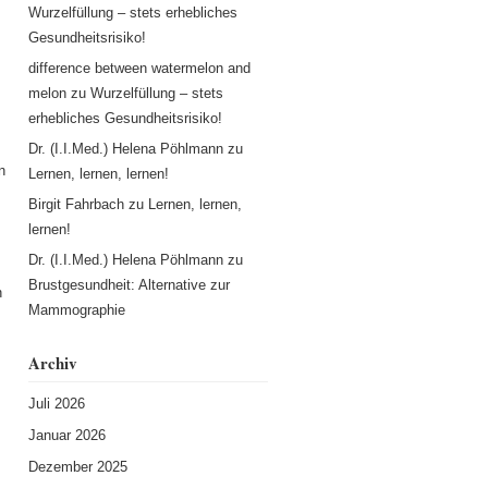
Wurzelfüllung – stets erhebliches
Gesundheitsrisiko!
difference between watermelon and
melon
zu
Wurzelfüllung – stets
erhebliches Gesundheitsrisiko!
Dr. (I.I.Med.) Helena Pöhlmann
zu
n
Lernen, lernen, lernen!
Birgit Fahrbach
zu
Lernen, lernen,
lernen!
Dr. (I.I.Med.) Helena Pöhlmann
zu
Brustgesundheit: Alternative zur
n
Mammographie
Archiv
Juli 2026
Januar 2026
Dezember 2025