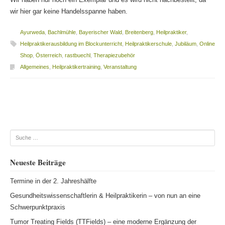
wir hier gar keine Handelsspanne haben.
Ayurweda
,
Bachlmühle
,
Bayerischer Wald
,
Breitenberg
,
Heilpraktiker
,
Heilpraktikerausbildung im Blockunterricht
,
Heilpraktikerschule
,
Jubiläum
,
Online
Shop
,
Österreich
,
rastbuechl
,
Therapiezubehör
Allgemeines
,
Heilpraktikertraining
,
Veranstaltung
Beitragsnavigation
Suche
Neueste Beiträge
Termine in der 2. Jahreshälfte
Gesundheitswissenschaftlerin & Heilpraktikerin – von nun an eine
Schwerpunktpraxis
Tumor Treating Fields (TTFields) – eine moderne Ergänzung der