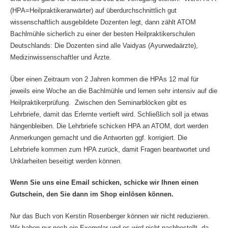
(HPA=Heilpraktikeranwärter) auf überdurchschnittlich gut
wissenschaftlich ausgebildete Dozenten legt, dann zählt ATOM
Bachlmühle sicherlich zu einer der besten Heilpraktikerschulen
Deutschlands: Die Dozenten sind alle Vaidyas (Ayurwedaärzte),
Medizinwissenschaftler und Ärzte.
Über einen Zeitraum von 2 Jahren kommen die HPAs 12 mal für
jeweils eine Woche an die Bachlmühle und lernen sehr intensiv auf die
Heilpraktikerprüfung. Zwischen den Seminarblöcken gibt es
Lehrbriefe, damit das Erlernte vertieft wird. Schließlich soll ja etwas
hängenbleiben. Die Lehrbriefe schicken HPA an ATOM, dort werden
Anmerkungen gemacht und die Antworten ggf. korrigiert. Die
Lehrbriefe kommen zum HPA zurück, damit Fragen beantwortet und
Unklarheiten beseitigt werden können.
Wenn Sie uns eine Email schicken, schicke wir Ihnen einen
Gutschein, den Sie dann im Shop einlösen können.
Nur das Buch von Kerstin Rosenberger können wir nicht reduzieren.
Wir haben nur noch ein Exemplar und es wird nicht nachbestellt, da