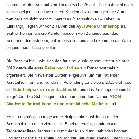
nahmen wir den Verkauf von Therapiezubehör auf. Da Rastbüchl doch
sehr abgelgen ist und wir unsere Kunden dazu ermutigen Ihre Autos
weniger und nicht mehr zu benutzen (Nachhaltigkeit – Leben im
Einklang!), legten wir vor 2 Jahren den
AyurWeda Onlineshop
an.
Seither können unsere Kunden bequem von Zuhause aus, das
Sortiment durchstöbern, online bestellen und sie bekommen die Ware
bequem nach Haue geliefert.
Die Bachlmühle – wie sich das für eine Mühle gehört – steht nie still:
2012 wurde die erste
Reise nach Indien
zur Panachkarmakur
organisiert. Die Newsletter wurden eingeführt, um mit Patienten,
Kursteilnehmern und Kunden in Verbindung zu bleiben. 2013 eröffnete
die
Naturheilpraxis in der Bachlmühle
und das Kursangebot wurde
vergrößert. Die Schulungen finden nun unter dem Namen
ATOM
–
Akademie für traditionelle und orientalische Medizin
statt.
Es ist nun möglich die gesamte Heilpraktikerausbildung an der
Bachlmühle zu absolvieren – im Blockunterricht, damit unsere
Teilnehmer ihren Jahresurlaub mit der Ausbildung verbinden können
und sonst ganz für Familie und Job zur verfügung stehen. Wenn HPA