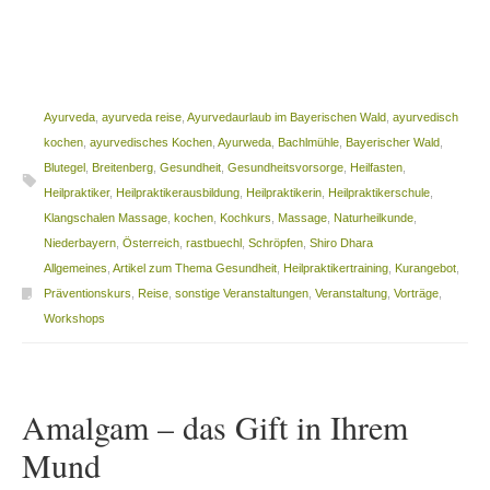
Ayurveda
,
ayurveda reise
,
Ayurvedaurlaub im Bayerischen Wald
,
ayurvedisch
kochen
,
ayurvedisches Kochen
,
Ayurweda
,
Bachlmühle
,
Bayerischer Wald
,
Blutegel
,
Breitenberg
,
Gesundheit
,
Gesundheitsvorsorge
,
Heilfasten
,
Heilpraktiker
,
Heilpraktikerausbildung
,
Heilpraktikerin
,
Heilpraktikerschule
,
Klangschalen Massage
,
kochen
,
Kochkurs
,
Massage
,
Naturheilkunde
,
Niederbayern
,
Österreich
,
rastbuechl
,
Schröpfen
,
Shiro Dhara
Allgemeines
,
Artikel zum Thema Gesundheit
,
Heilpraktikertraining
,
Kurangebot
,
Präventionskurs
,
Reise
,
sonstige Veranstaltungen
,
Veranstaltung
,
Vorträge
,
Workshops
Amalgam – das Gift in Ihrem
Mund