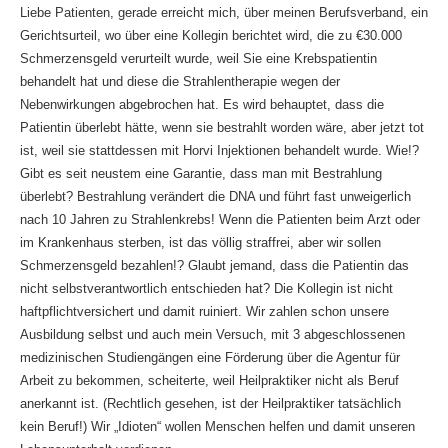
Liebe Patienten, gerade erreicht mich, über meinen Berufsverband, ein
Gerichtsurteil, wo über eine Kollegin berichtet wird, die zu €30.000
Schmerzensgeld verurteilt wurde, weil Sie eine Krebspatientin
behandelt hat und diese die Strahlentherapie wegen der
Nebenwirkungen abgebrochen hat. Es wird behauptet, dass die
Patientin überlebt hätte, wenn sie bestrahlt worden wäre, aber jetzt tot
ist, weil sie stattdessen mit Horvi Injektionen behandelt wurde. Wie!?
Gibt es seit neustem eine Garantie, dass man mit Bestrahlung
überlebt? Bestrahlung verändert die DNA und führt fast unweigerlich
nach 10 Jahren zu Strahlenkrebs! Wenn die Patienten beim Arzt oder
im Krankenhaus sterben, ist das völlig straffrei, aber wir sollen
Schmerzensgeld bezahlen!? Glaubt jemand, dass die Patientin das
nicht selbstverantwortlich entschieden hat? Die Kollegin ist nicht
haftpflichtversichert und damit ruiniert. Wir zahlen schon unsere
Ausbildung selbst und auch mein Versuch, mit 3 abgeschlossenen
medizinischen Studiengängen eine Förderung über die Agentur für
Arbeit zu bekommen, scheiterte, weil Heilpraktiker nicht als Beruf
anerkannt ist. (Rechtlich gesehen, ist der Heilpraktiker tatsächlich
kein Beruf!) Wir „Idioten“ wollen Menschen helfen und damit unseren