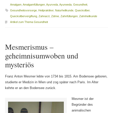
Amalgam
,
Amalgamfüllungen
,
Ayurveda
,
Ayurweda
,
Gesundheit
,
Gesundheitsvorsorge
,
Heilpraktiker
,
Naturheilkunde
,
Quecksilber
,
Quecksilbervergiftung
,
Zahnarzt
,
Zähne
,
Zahnfüllungen
,
Zahnheilkunde
Artikel zum Thema Gesundheit
Mesmerismus –
geheimnisumwoben und
mysteriös
Franz Anton Mesmer lebte von 1734 bis 1815. Am Bodensee geboren,
studierte er Medizin in Wien und zog später nach Paris. Im Alter
kehrte er an den Bodensee zurück.
Mesmer ist der
Begründer des
animalischen