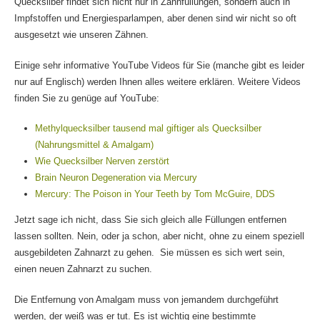
Quecksilber findet sich nicht nur in Zahnfüllungen, sondern auch in
Impfstoffen und Energiesparlampen, aber denen sind wir nicht so oft
ausgesetzt wie unseren Zähnen.
Einige sehr informative YouTube Videos für Sie (manche gibt es leider
nur auf Englisch) werden Ihnen alles weitere erklären. Weitere Videos
finden Sie zu genüge auf YouTube:
Methylquecksilber tausend mal giftiger als Quecksilber
(Nahrungsmittel & Amalgam)
Wie Quecksilber Nerven zerstört
Brain Neuron Degeneration via Mercury
Mercury: The Poison in Your Teeth by Tom McGuire, DDS
Jetzt sage ich nicht, dass Sie sich gleich alle Füllungen entfernen
lassen sollten. Nein, oder ja schon, aber nicht, ohne zu einem speziell
ausgebildeten Zahnarzt zu gehen. Sie müssen es sich wert sein,
einen neuen Zahnarzt zu suchen.
Die Entfernung von Amalgam muss von jemandem durchgeführt
werden, der weiß was er tut. Es ist wichtig eine bestimmte