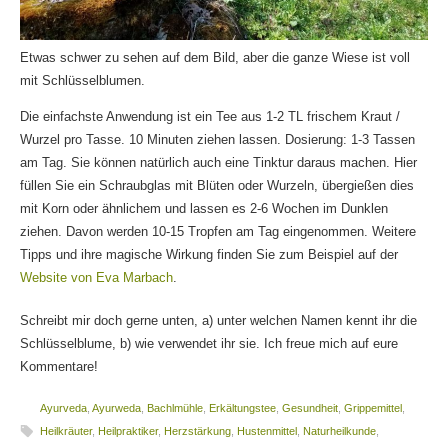
Etwas schwer zu sehen auf dem Bild, aber die ganze Wiese ist voll
mit Schlüsselblumen.
Die einfachste Anwendung ist ein Tee aus 1-2 TL frischem Kraut /
Wurzel pro Tasse. 10 Minuten ziehen lassen. Dosierung: 1-3 Tassen
am Tag. Sie können natürlich auch eine Tinktur daraus machen. Hier
füllen Sie ein Schraubglas mit Blüten oder Wurzeln, übergießen dies
mit Korn oder ähnlichem und lassen es 2-6 Wochen im Dunklen
ziehen. Davon werden 10-15 Tropfen am Tag eingenommen. Weitere
Tipps und ihre magische Wirkung finden Sie zum Beispiel auf der
Website von Eva Marbach
.
Schreibt mir doch gerne unten, a) unter welchen Namen kennt ihr die
Schlüsselblume, b) wie verwendet ihr sie. Ich freue mich auf eure
Kommentare!
Ayurveda
,
Ayurweda
,
Bachlmühle
,
Erkältungstee
,
Gesundheit
,
Grippemittel
,
Heilkräuter
,
Heilpraktiker
,
Herzstärkung
,
Hustenmittel
,
Naturheilkunde
,