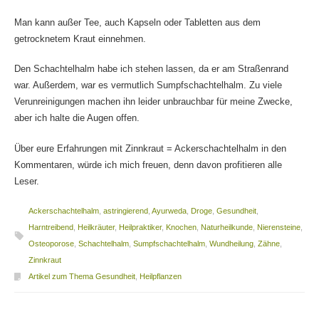
Man kann außer Tee, auch Kapseln oder Tabletten aus dem
getrocknetem Kraut einnehmen.
Den Schachtelhalm habe ich stehen lassen, da er am Straßenrand
war. Außerdem, war es vermutlich Sumpfschachtelhalm. Zu viele
Verunreinigungen machen ihn leider unbrauchbar für meine Zwecke,
aber ich halte die Augen offen.
Über eure Erfahrungen mit Zinnkraut = Ackerschachtelhalm in den
Kommentaren, würde ich mich freuen, denn davon profitieren alle
Leser.
Ackerschachtelhalm
,
astringierend
,
Ayurweda
,
Droge
,
Gesundheit
,
Harntreibend
,
Heilkräuter
,
Heilpraktiker
,
Knochen
,
Naturheilkunde
,
Nierensteine
,
Osteoporose
,
Schachtelhalm
,
Sumpfschachtelhalm
,
Wundheilung
,
Zähne
,
Zinnkraut
Artikel zum Thema Gesundheit
,
Heilpflanzen