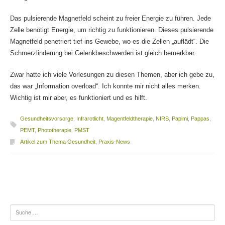
Das pulsierende Magnetfeld scheint zu freier Energie zu führen. Jede
Zelle benötigt Energie, um richtig zu funktionieren. Dieses pulsierende
Magnetfeld penetriert tief ins Gewebe, wo es die Zellen „auflädt“. Die
Schmerzlinderung bei Gelenkbeschwerden ist gleich bemerkbar.
Zwar hatte ich viele Vorlesungen zu diesen Themen, aber ich gebe zu,
das war „Information overload“. Ich konnte mir nicht alles merken.
Wichtig ist mir aber, es funktioniert und es hilft.
Gesundheitsvorsorge
,
Infrarotlicht
,
Magentfeldtherapie
,
NIRS
,
Papimi
,
Pappas
,
PEMT
,
Phototherapie
,
PMST
Artikel zum Thema Gesundheit
,
Praxis-News
Beitragsnavigation
Suche