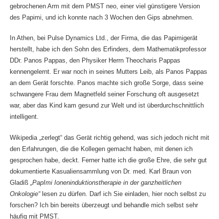
gebrochenen Arm mit dem PMST neo, einer viel günstigere Version
des Papimi, und ich konnte nach 3 Wochen den Gips abnehmen.
In Athen, bei Pulse Dynamics Ltd., der Firma, die das Papimigerät
herstellt, habe ich den Sohn des Erfinders, dem Mathematikprofessor
DDr. Panos Pappas, den Physiker Herrn Theocharis Pappas
kennengelernt. Er war noch in seines Mutters Leib, als Panos Pappas
an dem Gerät forschte. Panos machte sich große Sorge, dass seine
schwangere Frau dem Magnetfeld seiner Forschung oft ausgesetzt
war, aber das Kind kam gesund zur Welt und ist überdurchschnittlich
intelligent.
Wikipedia „zerlegt“ das Gerät richtig gehend, was sich jedoch nicht mit
den Erfahrungen, die die Kollegen gemacht haben, mit denen ich
gesprochen habe, deckt. Ferner hatte ich die große Ehre, die sehr gut
dokumentierte Kasualiensammlung von Dr. med. Karl Braun von
Gladiß
„PapImi Ioneninduktionstherapie in der ganzheitlichen
Onkologie“
lesen zu dürfen. Darf ich Sie einladen, hier noch selbst zu
forschen? Ich bin bereits überzeugt und behandle mich selbst sehr
häufig mit PMST.