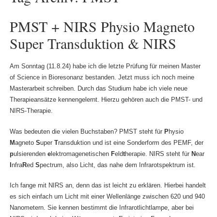
PMST + NIRS Physio Magneto
Super Transduktion & NIRS
Am Sonntag (11.8.24) habe ich die letzte Prüfung für meinen Master
of Science in Bioresonanz bestanden. Jetzt muss ich noch meine
Masterarbeit schreiben. Durch das Studium habe ich viele neue
Therapieansätze kennengelernt. Hierzu gehören auch die PMST- und
NIRS-Therapie.
Was bedeuten die vielen Buchstaben? PMST steht für
P
hysio
M
agneto
S
uper
T
ransduktion und ist eine Sonderform des PEMF, der
p
ulsierenden
e
lektromagenetischen
F
eld
t
herapie. NIRS steht für
N
ear
I
nfra
R
ed
S
pectrum, also Licht, das nahe dem Infrarotspektrum ist.
Ich fange mit NIRS an, denn das ist leicht zu erklären. Hierbei handelt
es sich einfach um Licht mit einer Wellenlänge zwischen 620 und 940
Nanometern. Sie kennen bestimmt die Infrarotlichtlampe, aber bei