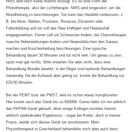
NIRS wird noch keine Wärme erzeugt. Es ist eine Form der
Phototherapie, also der Lichttherapie. NIRS wird eingesetzt, um die
Wundheilung zu beschleunigen. Sie kann das Hautbild verbessern, z.
B. bei Akne, Narben, Psoriasis, Rosacea, Ekzemen oder
Faltenbildung und sie soll das Haar kräftigen und Haarausfall
entgegenwirken. Ferner soll sie Schmerzen lindern, bei Chemotherapie
manche Nebenwirkungen lindern und Herpesbläschen den Garaus
machen und Knochenheilung beschleunigen. Eine typische
Behandlung dauert 30 Minuten und tut nicht weh. Um genau zu sein,
spürt man gar nichts. Bitte erwarten Sie aber nicht, dass eine
Behandlung Wunder bewirkt, in der Regel sind laufende Behandlungen
notwendig. Da der Aufwand aber gering ist, kostet die Behandlung nur
€25/30 Minuten.
Bei der PEMT bzw. der PMST, wird es schon etwas komplizierter:
Hier kostet auch das Gerät bis zu €60000. Gerne hätte ich mir wirklich
das PAPIMI-Gerät gekauft, denn einige Kollegen erzielen hiermit
wirklich spektakuläre Ergebnisse – sogar bei Krebs, doch in meiner
Praxis, würde sich dieses Gerät nie amortisieren. Mein
Physiotherapeut in Griechenland behandelte mich aber auch beim