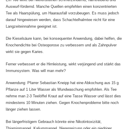
Auswurf-fördernd. Manche Quellen empfehlen einen konzentrierten
Tee als Haarspülung, um Haarausfall vorzubeugen. Es muss jedoch
darauf hingewiesen werden, dass Schachtelhalmtee nicht für eine
Langzeiteinnahme geeignet ist.
Die Kieselsäure kann, bei konsequenter Anwendung, dabei helfen, die
Knochendichte bei Osteoporose zu verbessern und als Zahnpulver
wirkt sie gegen Karies.
Ferner verbessert er die Hirnleistung, wirkt verjüngend und stärkt das
Immunsystem. Was will man mehr?
Anwendung: Pfarrer Sebastian Kneipp hat eine Abkochung aus 15 g
Pflanze auf 1 Liter Wasser als Wundwaschung empfohlen. Als Tee
nehme man 2-3 Teelöffel Kraut auf eine Tasse Wasser und lässt dies
mindestens 10 Minuten ziehen. Gegen Knochenprobleme bitte noch
länger ziehen lassen.
Bei längerfristigem Gebrauch könnte eine Nikotintoxizität,
Thiaminmangel, Kaliummangel, Nierenreizung oder ein niedriger