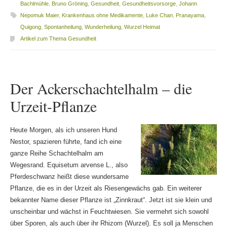
Bachlmühle
,
Bruno Gröning
,
Gesundheit
,
Gesundheitsvorsorge
,
Johann
Nepomuk Maier
,
Krankenhaus ohne Medikamente
,
Luke Chan
,
Pranayama
,
Quigong
,
Spontanheilung
,
Wunderheilung
,
Wurzel Heimat
Artikel zum Thema Gesundheit
Der Ackerschachtelhalm – die
Urzeit-Pflanze
Heute Morgen, als ich unseren Hund
Nestor, spazieren führte, fand ich eine
ganze Reihe Schachtelhalm am
Wegesrand. Equisetum arvense L., also
Pferdeschwanz heißt diese wundersame
Pflanze, die es in der Urzeit als Riesengewächs gab. Ein weiterer
bekannter Name dieser Pflanze ist „Zinnkraut“. Jetzt ist sie klein und
unscheinbar und wächst in Feuchtwiesen. Sie vermehrt sich sowohl
über Sporen, als auch über ihr Rhizom (Wurzel). Es soll ja Menschen