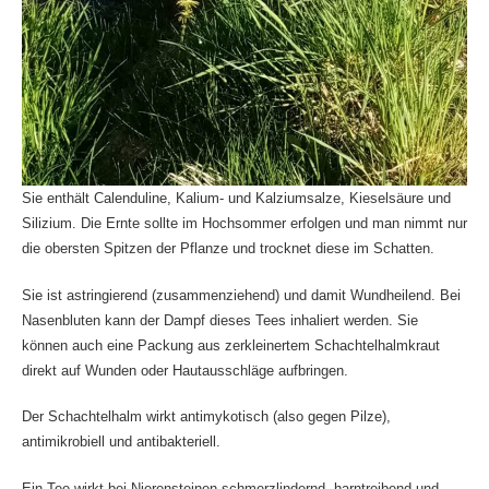
Sie enthält Calenduline, Kalium- und Kalziumsalze, Kieselsäure und
Silizium. Die Ernte sollte im Hochsommer erfolgen und man nimmt nur
die obersten Spitzen der Pflanze und trocknet diese im Schatten.
Sie ist astringierend (zusammenziehend) und damit Wundheilend. Bei
Nasenbluten kann der Dampf dieses Tees inhaliert werden. Sie
können auch eine Packung aus zerkleinertem Schachtelhalmkraut
direkt auf Wunden oder Hautausschläge aufbringen.
Der Schachtelhalm wirkt antimykotisch (also gegen Pilze),
antimikrobiell und antibakteriell.
Ein Tee wirkt bei Nierensteinen schmerzlindernd, harntreibend und