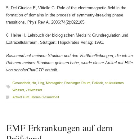
5. Del Giudice E, Vitiello G. Role of the electromagnetic field in the
formation of domains in the process of symmetry-breaking phase
transitions. Phys Rev A. 2006;74(2):022105.
6. Heine H. Lehrbuch der biologischen Medizin: Grundregulation und
Extrazellulärraum. Stuttgart: Hippokrates Verlag; 1991.
Basierend auf meinem Studium und den Veröffentlichungen, die ich im
Rahmen meines Studiums gelesen habe, wurde dieser Artikel mit Hilfe
von scholarChatGTP erstellt
.
Gesundheit
,
Ho
,
Ling
,
Montagnier
,
Pischinger-Raum
,
Pollack
,
stukturiertes
Wasser
,
Zellwasser
Artikel zum Thema Gesundheit
EMF Erkrankungen auf dem
Prüfstand