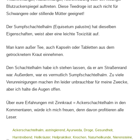
Blutzuckerspiegel auftreten. Diese Teedroge ist auch nicht für
Schwangere oder stillende Mütter geeignet!
Der Sumpfschachtelhalm (Equisetum palustre) hat dieselben
Eigenschaften, weist aber eine leichte Toxizität auf.
Man kann außer Tee, auch Kapseln oder Tabletten aus dem
getrocknetem Kraut einnehmen.
Den Schachtelhalm habe ich stehen lassen, da er am Straßenrand
war. Außerdem, war es vermutlich Sumpfschachtelhalm. Zu viele
Verunreinigungen machen ihn leider unbrauchbar für meine Zwecke,
aber ich halte die Augen offen.
Über eure Erfahrungen mit Zinnkraut = Ackerschachtelhalm in den
Kommentaren, würde ich mich freuen, denn davon profitieren alle
Leser.
Ackerschachtelhalm
,
astringierend
,
Ayurweda
,
Droge
,
Gesundheit
,
Harntreibend
,
Heilkräuter
,
Heilpraktiker
,
Knochen
,
Naturheilkunde
,
Nierensteine
,