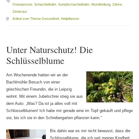
Osteoporose
,
Schachtelhalm
,
Sumpfschachtelhalm
,
Wundheilung
,
Zähne
,
Zinnkraut
Artikel zum Thema Gesundheit
,
Heilpflanzen
Unter Naturschutz! Die
Schlüsselblume
Am Wochenende hatten wir an der
Bachlmühle Besuch von einer
griechischen Freundin, die in Leipzig
wohnt. Mit einem Jubelschrei stieg sie aus
dem Auto: „Was? Da ist ja alles voll mit
Schlüsselblumen! Ich habe mir gerade eine im Topf gekauft und pflege
sie, bis ich sie in den Schrebergarten pflanzen kann.“
Bis dahin war es mir nicht bewusst, dass die
Schlüsselblume, die ich seit meiner Kindheit