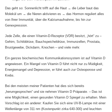
Das geht so: Sonnenlicht trifft auf die Haut → die Leber baut das
Molekül um → die Nieren aktivieren es → das Hormon reguliert alles
von Ihrer Immunität, über die Kalziumaufnahme, bis hin zur
Genexpression.
Jede Zelle, die einen Vitamin-D-Rezeptor (VDR) besitzt, „hört“ zu –
Gehirn, Schilddrüse, Bauchspeicheldrüse, Immunzellen, Prostata,
Brustgewebe, Dickdarm, Knochen – und viele mehr.
Ein ganzes biochemisches Kommunikationssystem ist auf Vitamin D
angewiesen. Ein Mangel von Vitamin D führt nicht nur zu Müdigkeit,
Energiemangel und Depression, er führt auch zur Osteoporose und
Krebs.
Bei den meisten meiner Patienten hat dies sich bereits
„herumgesprochen“ und sie nehmen Vitamin D Präparate. – Das ist
eine Möglichkeit, einen gesunden Vitamin D Spiegel zu erhalten. Mein
Vorschlag ist ein anderer: Kaufen Sie sich eine UV-B-Lampe mit einer
Wellenlänge von 311 nm (Kostenpunkt zirka €40-300) und leuchten