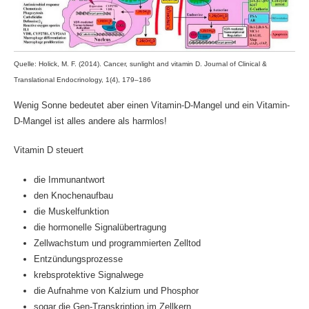
Quelle: Holick, M. F. (2014). Cancer, sunlight and vitamin D. Journal of Clinical &
Translational Endocrinology, 1(4), 179–186
Wenig Sonne bedeutet aber einen Vitamin-D-Mangel und ein Vitamin-
D-Mangel ist alles andere als harmlos!
Vitamin D steuert
die Immunantwort
den Knochenaufbau
die Muskelfunktion
die hormonelle Signalübertragung
Zellwachstum und programmierten Zelltod
Entzündungsprozesse
krebsprotektive Signalwege
die Aufnahme von Kalzium und Phosphor
sogar die Gen-Transkription im Zellkern