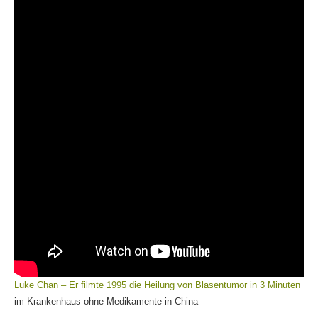
Luke Chan – Er filmte 1995 die Heilung von Blasentumor in 3 Minuten
im Krankenhaus ohne Medikamente in China