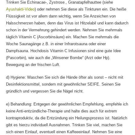
Trinken Sie Echinacae-, Zystrose., Granatapfelhauttee (siehe
Ayushakti-Video
) oder nehmen Sie diese als Tinkturen ein. Die heiße
Flüssigkeit ist vor allem dann wichtig, wenn Sie Anzeichen von
Halsschmerzen haben, denn das Virus ist Hitzelabil und kann dadurch
schon in der Vermehrung gehindert werden. Nehmen Sie mehrmals
täglich Vitamin C (Ascorbinsäure) ein. Machen Sie mehrmals die
Woche Saunagänge z.B. in einer Infrarotsauna oder einer
Dampfsauna. Hochdosis Vitamin C Infusionen sind eine gute Idee
(Pascorbin), wie auch die „Winsener Bombe“ (Arzt oder Hp).
Bewegung an der frischen Luft.
d) Hygiene: Waschen Sie sich die Hände öfter als sonst – nicht mit
Desinfektionsmittel, sondern mit gewöhnlicher SEIFE. Seinen Sie
gründlich und vergessen Sie die Nägel nicht.
e) Behandlung: Entgegen der gewöhnlichen Empfehlung, empfehle ich
keine Anti-entzündliche-Therapie und halte dies auch für extrem
kontraproduktiv, da die Entzündung ein Heilungsprozess ist. Natürlich
gibt es hierzu individuell Ausnahmen. Trinken Sie viel, machen Sie
sich einen Einlauf, eventuell einen Kaffeeeinlauf. Nehmen Sie eine