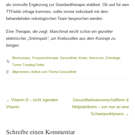
als sinnvolle Ergänzung zur Standardtherapie etabliert. Ob und für wen
TTFields infrage kommen, sollte immer individuell mit dem
behandelnden onkologischen Team besprochen werden.
Eine Therapie, die zeigt: Manchmal reicht schon ein gezielter
elektrischer „Störimpuls“, um Krebszellen aus dem Konzept zu
bringen.
Bioresonanz
,
Frequenztherapie
,
Gesundheit
,
Krebs
,
Novocure
,
Onkologie
,
Tumor Treating Fields
Allgemeines
,
Artikel zum Thema Gesundheit
←
Vitamin D – nicht irgendein
Gesundheitswissenschaftlerin &
Beitragsnavigation
Vitamin
Heilpraktikerin – von nun an eine
Schwerpunktpraxis
→
Schreibe einen Kommentar