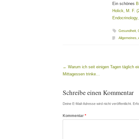
Ein schönes
B
Holick, M. F. (
Endocrinology,
Gesundheit
,
Allgemeines
,
←
Warum ich seit einigen Tagen täglich e
Beitragsnavigation
Mittagessen trinke…
Schreibe einen Kommentar
Deine E-Mail-Adresse wird nicht veröffentlicht.
Erfo
Kommentar
*