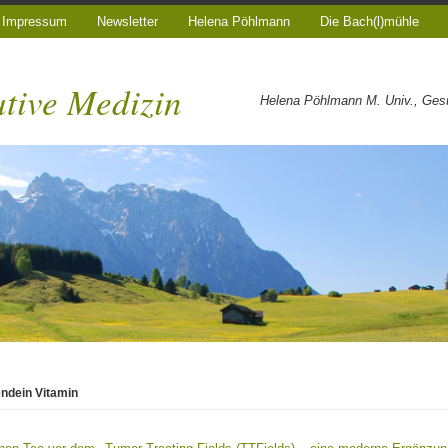
Impressum
Newsletter
Helena Pöhlmann
Die Bach(l)mühle
ative Medizin
Helena Pöhlmann M. Univ., Gesun
endein Vitamin