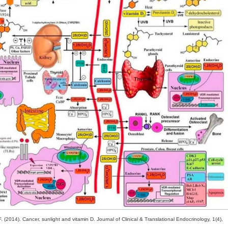
F. (2014). Cancer, sunlight and vitamin D. Journal of Clinical & Translational Endocrinology, 1(4),