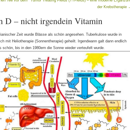
inen Tee vor dem
Tumor Treating Fields (TTFields) – eine moderne Ergänzun
der Krebstherapie
n D – nicht irgendein Vitamin
rianischer Zeit wurde Blässe als schön angesehen. Tuberkulose wurde in
ich mit Heliotherapie (Sonnentherapie) geheilt. Irgendwann galt dann endlich
s schön, bis in den 1980ern die Sonne wieder verteufelt wurde.