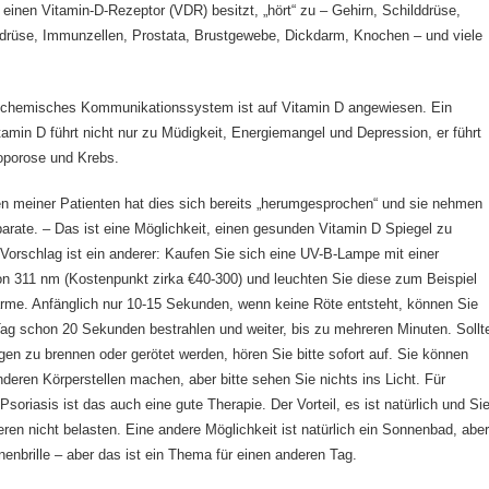
e einen Vitamin-D-Rezeptor (VDR) besitzt, „hört“ zu – Gehirn, Schilddrüse,
drüse, Immunzellen, Prostata, Brustgewebe, Dickdarm, Knochen – und viele
ochemisches Kommunikationssystem ist auf Vitamin D angewiesen. Ein
amin D führt nicht nur zu Müdigkeit, Energiemangel und Depression, er führt
oporose und Krebs.
n meiner Patienten hat dies sich bereits „herumgesprochen“ und sie nehmen
arate. – Das ist eine Möglichkeit, einen gesunden Vitamin D Spiegel zu
 Vorschlag ist ein anderer: Kaufen Sie sich eine UV-B-Lampe mit einer
n 311 nm (Kostenpunkt zirka €40-300) und leuchten Sie diese zum Beispiel
arme. Anfänglich nur 10-15 Sekunden, wenn keine Röte entsteht, können Sie
g schon 20 Sekunden bestrahlen und weiter, bis zu mehreren Minuten. Sollt
gen zu brennen oder gerötet werden, hören Sie bitte sofort auf. Sie können
deren Körperstellen machen, aber bitte sehen Sie nichts ins Licht. Für
soriasis ist das auch eine gute Therapie. Der Vorteil, es ist natürlich und Si
eren nicht belasten. Eine andere Möglichkeit ist natürlich ein Sonnenbad, abe
nenbrille – aber das ist ein Thema für einen anderen Tag.