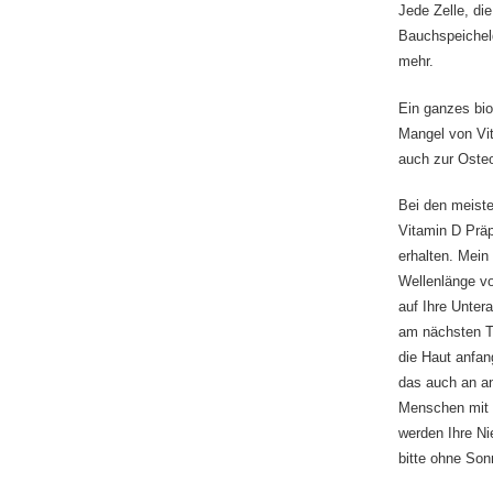
Jede Zelle, di
Bauchspeichel
mehr.
Ein ganzes bi
Mangel von Vit
auch zur Oste
Bei den meiste
Vitamin D Präp
erhalten. Mein
Wellenlänge vo
auf Ihre Unter
am nächsten Ta
die Haut anfan
das auch an an
Menschen mit P
werden Ihre Ni
bitte ohne Son