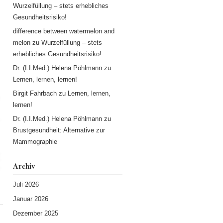
Wurzelfüllung – stets erhebliches
Gesundheitsrisiko!
difference between watermelon and
melon
zu
Wurzelfüllung – stets
erhebliches Gesundheitsrisiko!
Dr. (I.I.Med.) Helena Pöhlmann
zu
Lernen, lernen, lernen!
Birgit Fahrbach
zu
Lernen, lernen,
lernen!
Dr. (I.I.Med.) Helena Pöhlmann
zu
Brustgesundheit: Alternative zur
Mammographie
Archiv
Juli 2026
Januar 2026
Dezember 2025