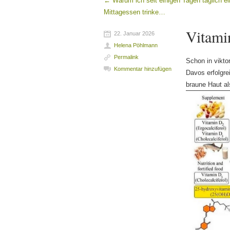
←
Warum ich seit einigen Tagen täglich e
Beitragsnavigation
Mittagessen trinke…
Vitami
22. Januar 2026
Helena Pöhlmann
Permalink
Schon in vikto
Kommentar hinzufügen
Davos erfolgre
braune Haut al