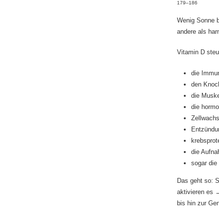
179–186
Wenig Sonne be
andere als har
Vitamin D steu
die Immu
den Knoc
die Muske
die hormo
Zellwachs
Entzündu
krebsprot
die Aufn
sogar die
Das geht so: S
aktivieren es 
bis hin zur Ge