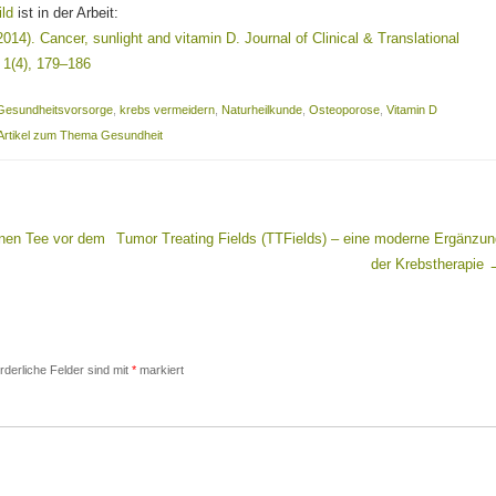
ild
ist in der Arbeit:
2014). Cancer, sunlight and vitamin D. Journal of Clinical & Translational
 1(4), 179–186
Gesundheitsvorsorge
,
krebs vermeidern
,
Naturheilkunde
,
Osteoporose
,
Vitamin D
Artikel zum Thema Gesundheit
inen Tee vor dem
Tumor Treating Fields (TTFields) – eine moderne Ergänzun
der Krebstherapie
rderliche Felder sind mit
*
markiert