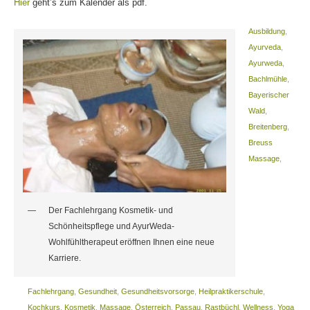
Hier
geht’s zum Kalender als pdf.
Ausbildung
,
Ayurveda
,
Ayurweda
,
Bachlmühle
,
Bayerischer
Wald
,
Breitenberg
,
Breuss
Massage
,
Der Fachlehrgang Kosmetik- und
Schönheitspflege und AyurWeda-
Wohlfühltherapeut eröffnen Ihnen eine neue
Karriere.
Fachlehrgang
,
Gesundheit
,
Gesundheitsvorsorge
,
Heilpraktikerschule
,
Kochkurs
,
Kosmetik
,
Massage
,
Österreich
,
Passau
,
Rastbüchl
,
Wellness
,
Yoga