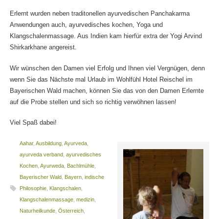
Erlernt wurden neben traditonellen ayurvedischen Panchakarma
Anwendungen auch, ayurvedisches kochen, Yoga und
Klangschalenmassage. Aus Indien kam hierfür extra der Yogi Arvind
Shirkarkhane angereist.
Wir wünschen den Damen viel Erfolg und Ihnen viel Vergnügen, denn
wenn Sie das Nächste mal Urlaub im Wohlfühl Hotel Reischel im
Bayerischen Wald machen, können Sie das von den Damen Erlernte
auf die Probe stellen und sich so richtig verwöhnen lassen!
Viel Spaß dabei!
Aahar
,
Ausbildung
,
Ayurveda
,
ayurveda verband
,
ayurvedisches
Kochen
,
Ayurweda
,
Bachlmühle
,
Bayerischer Wald
,
Bayern
,
indische
Philosophie
,
Klangschalen
,
Klangschalenmassage
,
medizin
,
Naturheilkunde
,
Österreich
,