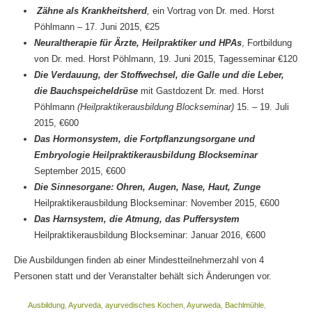
Zähne als Krankheitsherd
,
ein Vortrag von Dr. med. Horst
Pöhlmann – 17. Juni 2015, €25
Neuraltherapie für Ärzte, Heilpraktiker und HPAs
, Fortbildung
von Dr. med. Horst Pöhlmann, 19. Juni 2015, Tagesseminar €120
Die Verdauung, der Stoffwechsel, die Galle und die Leber,
die Bauchspeicheldrüse
mit Gastdozent Dr. med. Horst
Pöhlmann
(Heilpraktikerausbildung Blockseminar)
15. – 19. Juli
2015, €600
Das Hormonsystem, die Fortpflanzungsorgane und
Embryologie Heilpraktikerausbildung Blockseminar
September 2015, €600
Die Sinnesorgane: Ohren, Augen, Nase, Haut, Zunge
Heilpraktikerausbildung Blockseminar: November 2015, €600
Das Harnsystem, die Atmung, das Puffersystem
Heilpraktikerausbildung Blockseminar: Januar 2016, €600
Die Ausbildungen finden ab einer Mindestteilnehmerzahl von 4
Personen statt und der Veranstalter behält sich Änderungen vor.
Ausbildung
,
Ayurveda
,
ayurvedisches Kochen
,
Ayurweda
,
Bachlmühle
,