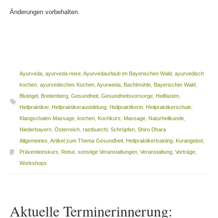
Änderungen vorbehalten.
Ayurveda
,
ayurveda reise
,
Ayurvedaurlaub im Bayerischen Wald
,
ayurvedisch
kochen
,
ayurvedisches Kochen
,
Ayurweda
,
Bachlmühle
,
Bayerischer Wald
,
Blutegel
,
Breitenberg
,
Gesundheit
,
Gesundheitsvorsorge
,
Heilfasten
,
Heilpraktiker
,
Heilpraktikerausbildung
,
Heilpraktikerin
,
Heilpraktikerschule
,
Klangschalen Massage
,
kochen
,
Kochkurs
,
Massage
,
Naturheilkunde
,
Niederbayern
,
Österreich
,
rastbuechl
,
Schröpfen
,
Shiro Dhara
Allgemeines
,
Artikel zum Thema Gesundheit
,
Heilpraktikertraining
,
Kurangebot
,
Präventionskurs
,
Reise
,
sonstige Veranstaltungen
,
Veranstaltung
,
Vorträge
,
Workshops
Aktuelle Terminerinnerung: