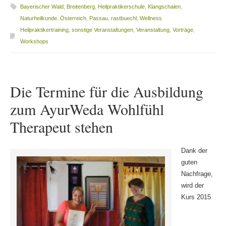
Bayerischer Wald
,
Breitenberg
,
Heilpraktikerschule
,
Klangschalen
,
Naturheilkunde
,
Österreich
,
Passau
,
rastbuechl
,
Wellness
Heilpraktikertraining
,
sonstige Veranstaltungen
,
Veranstaltung
,
Vorträge
,
Workshops
Die Termine für die Ausbildung
zum AyurWeda Wohlfühl
Therapeut stehen
Dank der
guten
Nachfrage,
wird der
Kurs 2015