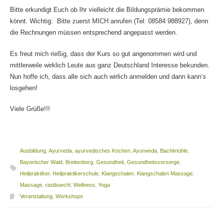
Bitte erkundigt Euch ob Ihr vielleicht die Bildungsprämie bekommen
könnt. Wichtig: Bitte zuerst MICH anrufen (Tel: 08584 988927), denn
die Rechnungen müssen entsprechend angepasst werden.
Es freut mich rießig, dass der Kurs so gut angenommen wird und
mittlerweile wirklich Leute aus ganz Deutschland Interesse bekunden.
Nun hoffe ich, dass alle sich auch wirlich anmelden und dann kann’s
losgehen!
Viele Grüße!!!
Ausbildung
,
Ayurveda
,
ayurvedisches Kochen
,
Ayurweda
,
Bachlmühle
,
Bayerischer Wald
,
Breitenberg
,
Gesundheit
,
Gesundheitsvorsorge
,
Heilpraktiker
,
Heilpraktikerschule
,
Klangschalen
,
Klangschalen Massage
,
Massage
,
rastbuechl
,
Wellness
,
Yoga
Veranstaltung
,
Workshops