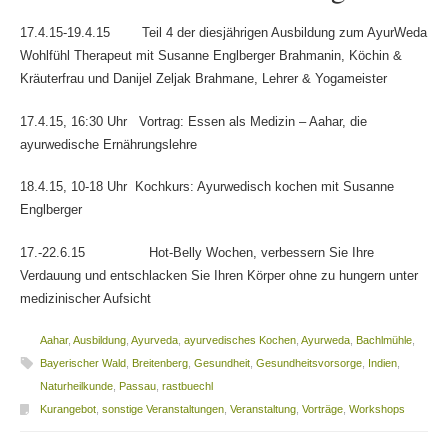
17.4.15-19.4.15 Teil 4 der diesjährigen Ausbildung zum AyurWeda
Wohlfühl Therapeut mit Susanne Englberger Brahmanin, Köchin &
Kräuterfrau und Danijel Zeljak Brahmane, Lehrer & Yogameister
17.4.15, 16:30 Uhr Vortrag: Essen als Medizin – Aahar, die
ayurwedische Ernährungslehre
18.4.15, 10-18 Uhr Kochkurs: Ayurwedisch kochen mit Susanne
Englberger
17.-22.6.15 Hot-Belly Wochen, verbessern Sie Ihre
Verdauung und entschlacken Sie Ihren Körper ohne zu hungern unter
medizinischer Aufsicht
Aahar
,
Ausbildung
,
Ayurveda
,
ayurvedisches Kochen
,
Ayurweda
,
Bachlmühle
,
Bayerischer Wald
,
Breitenberg
,
Gesundheit
,
Gesundheitsvorsorge
,
Indien
,
Naturheilkunde
,
Passau
,
rastbuechl
Kurangebot
,
sonstige Veranstaltungen
,
Veranstaltung
,
Vorträge
,
Workshops