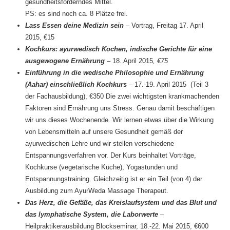
gesundheitsförderndes Mittel.
PS: es sind noch ca. 8 Plätze frei.
Lass Essen deine Medizin sein
– Vortrag, Freitag 17. April
2015, €15
Kochkurs:
ayurwedisch Kochen, indische Gerichte für eine
ausgewogene Ernährung
– 18. April 2015
, €75
Einführung in die wedische Philosophie und Ernährung
(Aahar) einschließlich Kochkurs
– 17.-19. April 2015
(Teil 3
der Fachausbildung), €350 Die zwei wichtigsten krankmachenden
Faktoren sind Ernährung uns Stress. Genau damit beschäftigen
wir uns dieses Wochenende. Wir lernen etwas über die Wirkung
von Lebensmitteln auf unsere Gesundheit gemäß der
ayurwedischen Lehre und wir stellen verschiedene
Entspannungsverfahren vor. Der Kurs beinhaltet Vorträge,
Kochkurse (vegetarische Küche), Yogastunden und
Entspannungstraining. Gleichzeitig ist er ein Teil (von 4) der
Ausbildung zum AyurWeda Massage Therapeut.
Das Herz, die Gefäße, das Kreislaufsystem und das Blut und
das lymphatische System, die Laborwerte
–
Heilpraktikerausbildung Blockseminar, 18.-22. Mai 2015, €600