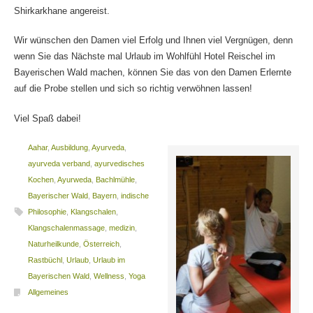
Shirkarkhane angereist.
Wir wünschen den Damen viel Erfolg und Ihnen viel Vergnügen, denn
wenn Sie das Nächste mal Urlaub im Wohlfühl Hotel Reischel im
Bayerischen Wald machen, können Sie das von den Damen Erlernte
auf die Probe stellen und sich so richtig verwöhnen lassen!
Viel Spaß dabei!
Aahar
,
Ausbildung
,
Ayurveda
,
ayurveda verband
,
ayurvedisches
Kochen
,
Ayurweda
,
Bachlmühle
,
Bayerischer Wald
,
Bayern
,
indische
Philosophie
,
Klangschalen
,
Klangschalenmassage
,
medizin
,
Naturheilkunde
,
Österreich
,
Rastbüchl
,
Urlaub
,
Urlaub im
Bayerischen Wald
,
Wellness
,
Yoga
Allgemeines