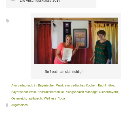
Die Abschlussklasse 2014
So freut man sich richtig!
Ayurvedaurlaub im Bayerischen Wald
,
ayurvedisches Kochen
,
Bachlmühle
,
Bayerischer Wald
,
Heilpraktikerschule
,
Klangschalen Massage
,
Niederbayern
,
Österreich
,
rastbuechl
,
Wellness
,
Yoga
Allgemeines