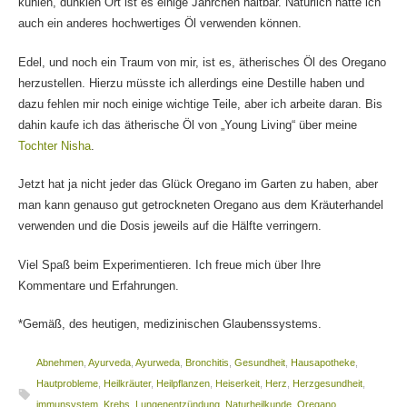
kühlen, dunklen Ort ist es einige Jährchen haltbar. Natürlich hätte ich
auch ein anderes hochwertiges Öl verwenden können.
Edel, und noch ein Traum von mir, ist es, ätherisches Öl des Oregano
herzustellen. Hierzu müsste ich allerdings eine Destille haben und
dazu fehlen mir noch einige wichtige Teile, aber ich arbeite daran. Bis
dahin kaufe ich das ätherische Öl von „Young Living“ über meine
Tochter Nisha
.
Jetzt hat ja nicht jeder das Glück Oregano im Garten zu haben, aber
man kann genauso gut getrockneten Oregano aus dem Kräuterhandel
verwenden und die Dosis jeweils auf die Hälfte verringern.
Viel Spaß beim Experimentieren. Ich freue mich über Ihre
Kommentare und Erfahrungen.
*Gemäß, des heutigen, medizinischen Glaubenssystems.
Abnehmen
,
Ayurveda
,
Ayurweda
,
Bronchitis
,
Gesundheit
,
Hausapotheke
,
Hautprobleme
,
Heilkräuter
,
Heilpflanzen
,
Heiserkeit
,
Herz
,
Herzgesundheit
,
immunsystem
,
Krebs
,
Lungenentzündung
,
Naturheilkunde
,
Oregano
,