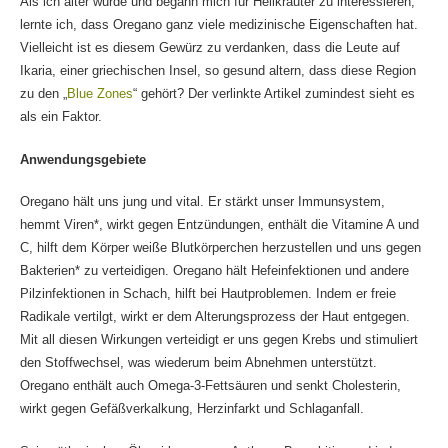
Als ich älter wurde und begann mich für Heilkräuter zu interessieren,
lernte ich, dass Oregano ganz viele medizinische Eigenschaften hat.
Vielleicht ist es diesem Gewürz zu verdanken, dass die Leute auf
Ikaria, einer griechischen Insel, so gesund altern, dass diese Region
zu den „
Blue Zones
“ gehört? Der verlinkte Artikel zumindest sieht es
als ein Faktor.
Anwendungsgebiete
Oregano hält uns jung und vital. Er stärkt unser Immunsystem,
hemmt Viren*, wirkt gegen Entzündungen, enthält die Vitamine A und
C, hilft dem Körper weiße Blutkörperchen herzustellen und uns gegen
Bakterien* zu verteidigen. Oregano hält Hefeinfektionen und andere
Pilzinfektionen in Schach, hilft bei Hautproblemen. Indem er freie
Radikale vertilgt, wirkt er dem Alterungsprozess der Haut entgegen.
Mit all diesen Wirkungen verteidigt er uns gegen Krebs und stimuliert
den Stoffwechsel, was wiederum beim Abnehmen unterstützt.
Oregano enthält auch Omega-3-Fettsäuren und senkt Cholesterin,
wirkt gegen Gefäßverkalkung, Herzinfarkt und Schlaganfall.