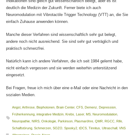
Indikationen sind gleich gut wissenschaftlich belegt, aber es ist
deutlich die Medizin der Zukunft. Ferner biete ich auch
Neuromodulation mit Vibrotactile Trigger Technology (VTT) an, die Sie
einfach Zuhause anwenden können.
Manche dieser Verfahren sind wissenschaftlich sehr gut belegt,
andere noch nicht ausreichend. Sie sind sehr gut verträglich und
praktisch schmerzfrei.
Natürlich kann ich andere Verfahren, die ich seit 1984 gelernt habe,
nicht einfach vergessen und sie werden weiterhin unterstützend
eingesetzt.
Bei Fragen, freue ich mich über eine e-Mail oder eine Nachricht in den
sozialen Medien.
Angst
,
Arthrose
,
Biophotonen
,
Brain Center
,
CFS
,
Demenz
,
Depression
,
Früherkennung
,
integrative Medizin
,
Krebs
,
Laser
,
MS
,
Neuromodulation
,
Neuropathie
,
NIRS
,
Onkologie
,
Parkinson
,
Plasmaröhre
,
QMR
,
RGCC
,
Rife
,
Schalfstörung
,
Schmerzen
,
SOZO
,
Spooky2
,
tDCS
,
Tinnitus
,
Ultraschall
,
VNS