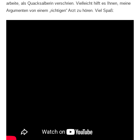
arbeite, als Quacksalberin verschrien. Vielleicht hilft es Ihnen, meine
Argumenten von einem „richtigen“ Arzt zu hören. Viel Spaß: