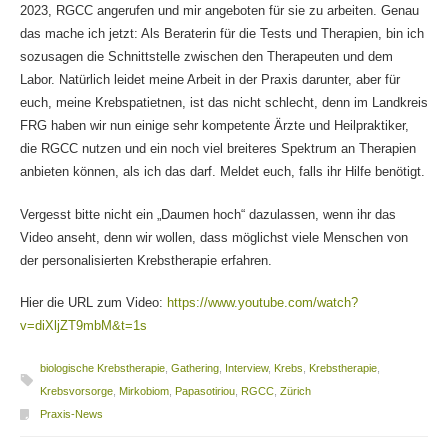
2023, RGCC angerufen und mir angeboten für sie zu arbeiten. Genau
das mache ich jetzt: Als Beraterin für die Tests und Therapien, bin ich
sozusagen die Schnittstelle zwischen den Therapeuten und dem
Labor. Natürlich leidet meine Arbeit in der Praxis darunter, aber für
euch, meine Krebspatietnen, ist das nicht schlecht, denn im Landkreis
FRG haben wir nun einige sehr kompetente Ärzte und Heilpraktiker,
die RGCC nutzen und ein noch viel breiteres Spektrum an Therapien
anbieten können, als ich das darf. Meldet euch, falls ihr Hilfe benötigt.
Vergesst bitte nicht ein „Daumen hoch“ dazulassen, wenn ihr das
Video anseht, denn wir wollen, dass möglichst viele Menschen von
der personalisierten Krebstherapie erfahren.
Hier die URL zum Video:
https://www.youtube.com/watch?
v=diXljZT9mbM&t=1s
biologische Krebstherapie
,
Gathering
,
Interview
,
Krebs
,
Krebstherapie
,
Krebsvorsorge
,
Mirkobiom
,
Papasotiriou
,
RGCC
,
Zürich
Praxis-News