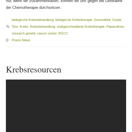
nur, wenn wir zusammenhalten, können wir uns gegen die Geldfabrik
der Chemotherapie durchsetzen.
biologische Krebsbehandlung
,
biologische Krebstherapie
,
Gesundheit
,
Greek
Test
,
Krebs
,
Krebsbehandlung
,
maßgeschneiderte Krebstherapie
,
Papasotiriou
,
research genetic cancer center
,
RGCC
Praxis-News
Krebsresourcen