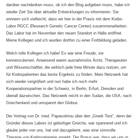
darüber nachdenken muss, ob ich den Blog aufgeben muss, habe ich
wieder Zeit Sie über aktuelle Entwicklungen zu informieren. Sie
erinnern sich vielleicht, dass wir hier in der Praxis mit dem Krebs-
Labor RGCC (Research Genetic Cancer Center) zusammenarbeiten.
Das Labor hat im November den neuen Standort in Halle eröffnet.
Meine Kollegen und ich wurden dorthin zu einer Fortbildung geladen.
Welch tolle Kollegen ich habe! Es war eine Freude, sie
kennenzulernen. Anwesend waren ausnahmslos Ärzte, Therapeuten
und Wissenschaftler, die wirklich jede freie Minute dazu nutzen, um
für Krebspatienten das beste Ergebnis zu finden. Mein Netzwerk hat
sich wieder vergrößert und nun habe ich noch mehr
Kooperationspartner in der Schweiz, in Berlin, Erfurt, Dresden und
überall dazwischen. Das Netzwerk reicht in den Sudan, die USA, nach
Griechenland und umspannt den Globus.
Der Vortrag von Dr. med. Papasotiriou über den „Greek Test“, denn der
Gründer dieses Labors ist gebürtiger Grieche, war spannend und ich
glaube jeder von uns, hat viel dazugelernt, was eine sinnvolle
Therapie von Krebspatienten angeht. Der Bonus war, dass wir uns in