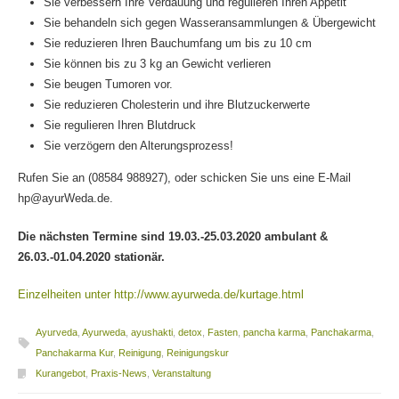
Sie verbessern Ihre Verdauung und regulieren Ihren Appetit
Sie behandeln sich gegen Wasseransammlungen & Übergewicht
Sie reduzieren Ihren Bauchumfang um bis zu 10 cm
Sie können bis zu 3 kg an Gewicht verlieren
Sie beugen Tumoren vor.
Sie reduzieren Cholesterin und ihre Blutzuckerwerte
Sie regulieren Ihren Blutdruck
Sie verzögern den Alterungsprozess!
Rufen Sie an (08584 988927), oder schicken Sie uns eine E-Mail
hp@ayurWeda.de.
Die nächsten Termine sind 19.03.-25.03.2020 ambulant &
26.03.-01.04.2020 stationär.
Einzelheiten unter http://www.ayurweda.de/kurtage.html
Ayurveda
,
Ayurweda
,
ayushakti
,
detox
,
Fasten
,
pancha karma
,
Panchakarma
,
Panchakarma Kur
,
Reinigung
,
Reinigungskur
Kurangebot
,
Praxis-News
,
Veranstaltung