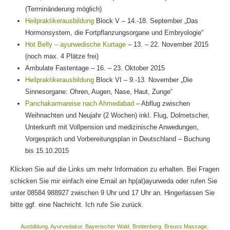
(Terminänderung möglich)
Heilpraktikerausbildung
Block V – 14.-18. September „Das
Hormonsystem, die Fortpflanzungsorgane und Embryologie“
Hot Belly – ayurwedische Kurtage
– 13. – 22. November 2015
(noch max. 4 Plätze frei)
Ambulate Fastentage – 16. – 23. Oktober 2015
Heilpraktikerausbildung
Block VI – 9.-13. November „Die
Sinnesorgane: Ohren, Augen, Nase, Haut, Zunge“
Panchakarmareise nach Ahmedabad
– Abflug zwischen
Weihnachten und Neujahr (2 Wochen) inkl. Flug, Dolmetscher,
Unterkunft mit Vollpension und medizinische Anwedungen,
Vorgespräch und Vorbereitungsplan in Deutschland – Buchung
bis 15.10.2015
Klicken Sie auf die Links um mehr Information zu erhalten. Bei Fragen
schicken Sie mir einfach eine Email an hp(at)ayurweda oder rufen Sie
unter 08584 988927 zwischen 9 Uhr und 17 Uhr an. Hingerlassen Sie
bitte ggf. eine Nachricht. Ich rufe Sie zurück.
Ausbildung
,
Ayurvedakur
,
Bayerischer Wald
,
Breitenberg
,
Breuss Massage
,