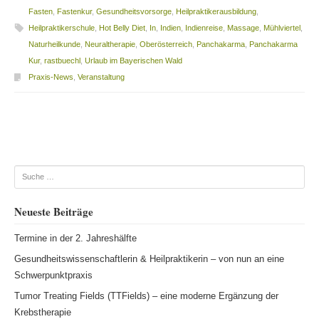
Fasten
,
Fastenkur
,
Gesundheitsvorsorge
,
Heilpraktikerausbildung
,
Heilpraktikerschule
,
Hot Belly Diet
,
In
,
Indien
,
Indienreise
,
Massage
,
Mühlviertel
,
Naturheilkunde
,
Neuraltherapie
,
Oberösterreich
,
Panchakarma
,
Panchakarma
Kur
,
rastbuechl
,
Urlaub im Bayerischen Wald
Praxis-News
,
Veranstaltung
Beitragsnavigation
Suche
Neueste Beiträge
Termine in der 2. Jahreshälfte
Gesundheitswissenschaftlerin & Heilpraktikerin – von nun an eine
Schwerpunktpraxis
Tumor Treating Fields (TTFields) – eine moderne Ergänzung der
Krebstherapie