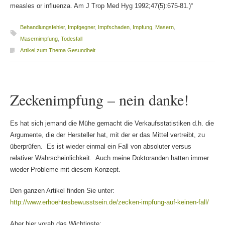
measles or influenza. Am J Trop Med Hyg 1992;47(5):675-81.)“
Behandlungsfehler
,
Impfgegner
,
Impfschaden
,
Impfung
,
Masern
,
Masernimpfung
,
Todesfall
Artikel zum Thema Gesundheit
Zeckenimpfung – nein danke!
Es hat sich jemand die Mühe gemacht die Verkaufsstatistiken d.h. die
Argumente, die der Hersteller hat, mit der er das Mittel vertreibt, zu
überprüfen. Es ist wieder einmal ein Fall von absoluter versus
relativer Wahrscheinlichkeit. Auch meine Doktoranden hatten immer
wieder Probleme mit diesem Konzept.
Den ganzen Artikel finden Sie unter:
http://www.erhoehtesbewusstsein.de/zecken-impfung-auf-keinen-fall/
Aber hier vorab das Wichtigste: