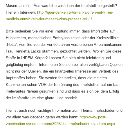
Masern auslöst. Aus was bitte wird dann der Impfstoff hergestellt?
Hier ein Interview:
http://quer-denken.tv/dr-lanka-viren-entwirren-
medizin-entwickeln-der-masern-virus-prozess-teil-1/
Bitte bedenken Sie vor einer Impfung immer, dass Impfstoffe auf
Hühnereiern, menschlichen Embryonalzellen oder der Krebszelllinie
„HeLa“, weil Sie von der vor 60 Jahren verstorbenen Afroamerikanerin
Frau Henrietta Lacks stammen, gezüchtet werden. Wollen Sie diese
Stoffe in IHREM Körper? Lassen Sie sich nicht leichtfertig und
gutgläubig impfen. Informieren Sie sich bei allen verfügbaren Quellen,
nicht nur der Quellen, die ein finanzielles Interesse am Vertrieb des
Impfstoffes haben. Sie werden feststellen, dass die meisten
Krankheiten schon VOR der Einführung des Impfstoffes auf ein fast
irrelevantes Niveau gesunken sind und dass es sich bei dem Erfolg
der Impfstoffe um eine glatte Lüge handelt.
Hier ist auch noch wichtige Information zum Thema Impfschäden und
vor allem was dagegen getan werden kann:
http://www.post-
vaccination-syndrome.com/3925/das-impfschaden-syndrom.aspx