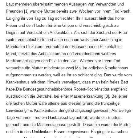
Laut mehreren übereinstimmenden Aussagen von Verwandten und
Freunden [1] war die Mutter bereits zwei Wochen vor Ihrem Tod krank.
Es ging ihr von Tag zu Tag schlechter. Ihr Hausarzt hielt das hohe
Fieber und den Husten für eine Grippe und verschrieb gleich zu
Beginn auf Verdacht ein Antibiotikum. Als sich der Zustand der Frau
weiter verschlechterte und auch noch ein weißlicher Ausschlag im
Mundraum hinzukam, vermutete der Hausarzt einen Pilzbefall im
Mund, setzte das Antibiotikum ab und verordnete ein weiteres
Medikament gegen den Pilz. In den zwei Wochen vor Ihrem Tod
versuchte die Mutter mindestens zwei Mal im örtlichen Krankenhaus
aufgenommen zu werden, weil es ihr so schlecht ging. Das wurde vom
Krankenhaus mit dem Hinweis verweigert, dass man kein freies Bett
habe.Die Bundesgesundheitsbehörde Robert-Koch-Institut empfiehlt
ausdrücklich die Bettruhe, bei einer Masernerkrankung [8]. Bei einer
dreifachen Mutter wäre alleine aus diesem Grund die frühzeitige
Einweisung ins Krankenhaus dringend angezeigt gewesen. Als wenige
Tage vor ihrem Tod ein Hautausschlag auftrat, wurde ein Bluttest
gemacht und die Maserndiagnose gestellt. Daraufhin wurde die Mutter
endlich in das Uniklinikum Essen eingewiesen. Es ging ihr da schon