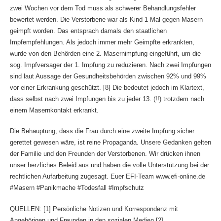
zwei Wochen vor dem Tod muss als schwerer Behandlungsfehler
bewertet werden. Die Verstorbene war als Kind 1 Mal gegen Masern
geimpft worden. Das entsprach damals den staatlichen
Impfempfehlungen. Als jedoch immer mehr Geimpfte erkrankten,
wurde von den Behörden eine 2. Masernimpfung eingeführt, um die
sog. Impfversager der 1. Impfung zu reduzieren. Nach zwei Impfungen
sind laut Aussage der Gesundheitsbehörden zwischen 92% und 99%
vor einer Erkrankung geschützt. [8] Die bedeutet jedoch im Klartext,
dass selbst nach zwei Impfungen bis zu jeder 13. (!!) trotzdem nach
einem Masernkontakt erkrankt.
Die Behauptung, dass die Frau durch eine zweite Impfung sicher
gerettet gewesen wäre, ist reine Propaganda. Unsere Gedanken gelten
der Familie und den Freunden der Verstorbenen. Wir drücken ihnen
unser herzliches Beleid aus und haben die volle Unterstützung bei der
rechtlichen Aufarbeitung zugesagt. Euer EFI-Team www.efi-online.de
#Masern #Panikmache #Todesfall #Impfschutz
QUELLEN: [1] Persönliche Notizen und Korrespondenz mit
Angehörigen und Freunden in den sozialen Medien [2]