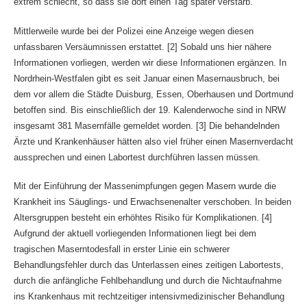
extrem schlecht, so dass sie dort einen Tag später verstarb.
Mittlerweile wurde bei der Polizei eine Anzeige wegen diesen
unfassbaren Versäumnissen erstattet. [2] Sobald uns hier nähere
Informationen vorliegen, werden wir diese Informationen ergänzen. In
Nordrhein-Westfalen gibt es seit Januar einen Masernausbruch, bei
dem vor allem die Städte Duisburg, Essen, Oberhausen und Dortmund
betoffen sind. Bis einschließlich der 19. Kalenderwoche sind in NRW
insgesamt 381 Masernfälle gemeldet worden. [3] Die behandelnden
Ärzte und Krankenhäuser hätten also viel früher einen Masernverdacht
aussprechen und einen Labortest durchführen lassen müssen.
Mit der Einführung der Massenimpfungen gegen Masern wurde die
Krankheit ins Säuglings- und Erwachsenenalter verschoben. In beiden
Altersgruppen besteht ein erhöhtes Risiko für Komplikationen. [4]
Aufgrund der aktuell vorliegenden Informationen liegt bei dem
tragischen Maserntodesfall in erster Linie ein schwerer
Behandlungsfehler durch das Unterlassen eines zeitigen Labortests,
durch die anfängliche Fehlbehandlung und durch die Nichtaufnahme
ins Krankenhaus mit rechtzeitiger intensivmedizinischer Behandlung