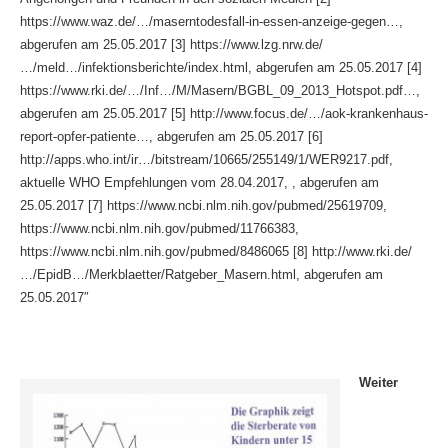
https://www.waz.de/…/maserntodesfall-in-essen-anzeige-gegen…,
abgerufen am 25.05.2017 [3] https://www.lzg.nrw.de/
…/meld…/infektionsberichte/index.html, abgerufen am 25.05.2017 [4]
https://www.rki.de/…/Inf…/M/Masern/BGBL_09_2013_Hotspot.pdf…,
abgerufen am 25.05.2017 [5] http://www.focus.de/…/aok-krankenhaus-
report-opfer-patiente…, abgerufen am 25.05.2017 [6]
http://apps.who.int/ir…/bitstream/10665/255149/1/WER9217.pdf,
aktuelle WHO Empfehlungen vom 28.04.2017, , abgerufen am
25.05.2017 [7] https://www.ncbi.nlm.nih.gov/pubmed/25619709,
https://www.ncbi.nlm.nih.gov/pubmed/11766383,
https://www.ncbi.nlm.nih.gov/pubmed/8486065 [8] http://www.rki.de/
…/EpidB…/Merkblaetter/Ratgeber_Masern.html, abgerufen am
25.05.2017″
Weiter