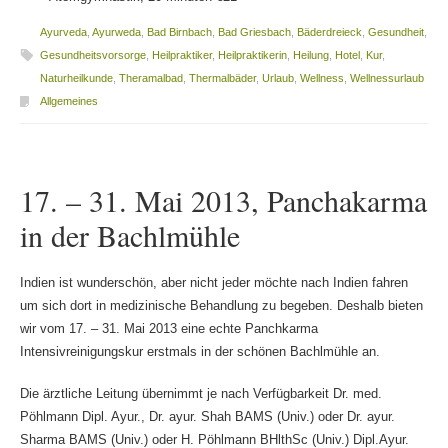
Ayurveda
,
Ayurweda
,
Bad Birnbach
,
Bad Griesbach
,
Bäderdreieck
,
Gesundheit
,
Gesundheitsvorsorge
,
Heilpraktiker
,
Heilpraktikerin
,
Heilung
,
Hotel
,
Kur
,
Naturheilkunde
,
Theramalbad
,
Thermalbäder
,
Urlaub
,
Wellness
,
Wellnessurlaub
Allgemeines
17. – 31. Mai 2013, Panchakarma
in der Bachlmühle
Indien ist wunderschön, aber nicht jeder möchte nach Indien fahren
um sich dort in medizinische Behandlung zu begeben. Deshalb bieten
wir vom 17. – 31. Mai 2013 eine echte Panchkarma
Intensivreinigungskur erstmals in der schönen Bachlmühle an.
Die ärztliche Leitung übernimmt je nach Verfügbarkeit Dr. med.
Pöhlmann Dipl. Ayur., Dr. ayur. Shah BAMS (Univ.) oder Dr. ayur.
Sharma BAMS (Univ.) oder H. Pöhlmann BHlthSc (Univ.) Dipl.Ayur.