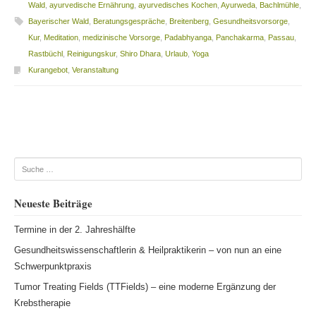
Wald
,
ayurvedische Ernährung
,
ayurvedisches Kochen
,
Ayurweda
,
Bachlmühle
,
Bayerischer Wald
,
Beratungsgespräche
,
Breitenberg
,
Gesundheitsvorsorge
,
Kur
,
Meditation
,
medizinische Vorsorge
,
Padabhyanga
,
Panchakarma
,
Passau
,
Rastbüchl
,
Reinigungskur
,
Shiro Dhara
,
Urlaub
,
Yoga
Kurangebot
,
Veranstaltung
Beitragsnavigation
Suche
Neueste Beiträge
Termine in der 2. Jahreshälfte
Gesundheitswissenschaftlerin & Heilpraktikerin – von nun an eine
Schwerpunktpraxis
Tumor Treating Fields (TTFields) – eine moderne Ergänzung der
Krebstherapie